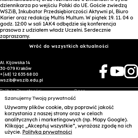
dziennikarza po wejściu Polski do UE. Goście zwiedzą
WSZiB, Inkubator Przedsiębiorczości Aktywni pl, Biuro
Karier oraz redakcję Multis Multum. W piątek 19. 11. 04 o
godz. 12:00 w sali 1AK4 odbędzie się konferencja
prasowa z udziałem władz Uczelni. Serdecznie
zapraszamy.
Wróć do wszystkich aktualności
Al. Kijowska 14
30-079 Kraków
+(48) 12 635 68 00
wszib@wszib.edu.pl
Polityka Prywatności
O nas
RODO
Rekrutacja
Szanujemy Twoją prywatność
BIP
Studia
Używamy plików cookie, aby poprawić jakość
Identyfikacja wizualna
Kontakt
korzystania z naszej strony oraz w celach
analitycznych i marketingowych (np. Mapy Google).
Biznes
Student
Klikając „Akceptuj wszystkie”, wyrażasz zgodę na ich
Wynajem sal
Multis Multum
użycie.
Polityka prywatności
SUSZI
Targi pracy
Biblioteka