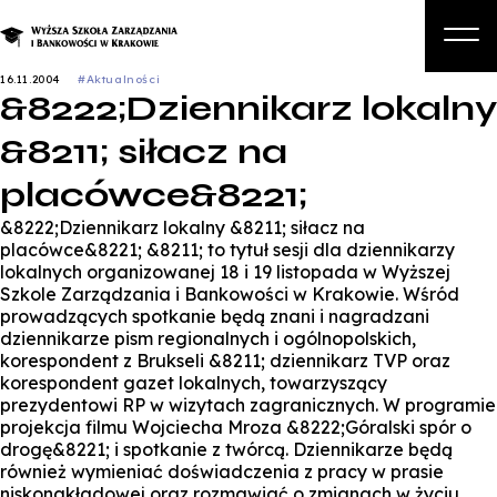
16.11.2004
#Aktualności
&8222;Dziennikarz lokalny
O nas
&8211; siłacz na
Studia
placówce&8221;
Studia podyplomowe i kursy
&8222;Dziennikarz lokalny &8211; siłacz na
Kandydat
placówce&8221; &8211; to tytuł sesji dla dziennikarzy
lokalnych organizowanej 18 i 19 listopada w Wyższej
Student
Szkole Zarządzania i Bankowości w Krakowie. Wśród
prowadzących spotkanie będą znani i nagradzani
Biznes
dziennikarze pism regionalnych i ogólnopolskich,
korespondent z Brukseli &8211; dziennikarz TVP oraz
Zapisz się na studia
korespondent gazet lokalnych, towarzyszący
prezydentowi RP w wizytach zagranicznych. W programie
projekcja filmu Wojciecha Mroza &8222;Góralski spór o
drogę&8221; i spotkanie z twórcą. Dziennikarze będą
również wymieniać doświadczenia z pracy w prasie
niskonakładowej oraz rozmawiać o zmianach w życiu