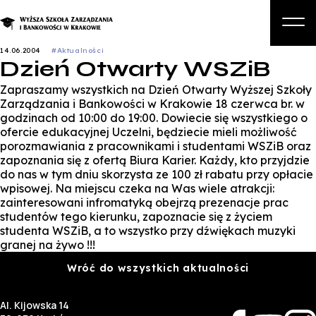
14.06.2004
#Aktualności
Dzień Otwarty WSZiB
O nas
Zapraszamy wszystkich na Dzień Otwarty Wyższej Szkoły
Studia
Zarządzania i Bankowości w Krakowie 18 czerwca br. w
godzinach od 10:00 do 19:00. Dowiecie się wszystkiego o
Studia podyplomowe i kursy
ofercie edukacyjnej Uczelni, będziecie mieli możliwość
porozmawiania z pracownikami i studentami WSZiB oraz
Kandydat
zapoznania się z ofertą Biura Karier. Każdy, kto przyjdzie
do nas w tym dniu skorzysta ze 100 zł rabatu przy opłacie
Student
wpisowej. Na miejscu czeka na Was wiele atrakcji:
zainteresowani infromatyką obejrzą prezenacje prac
Biznes
studentów tego kierunku, zapoznacie się z życiem
studenta WSZiB, a to wszystko przy dźwiękach muzyki
Zapisz się na studia
granej na żywo !!!
Wróć do wszystkich aktualności
Al. Kijowska 14