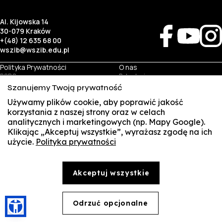
Al. Kijowska 14
30-079 Kraków
+(48) 12 635 68 00
wszib@wszib.edu.pl
Polityka Prywatności
O nas
RODO
Rekrutacja
BIP
Studia
Szanujemy Twoją prywatność
Identyfikacja wizualna
Kontakt
Używamy plików cookie, aby poprawić jakość
korzystania z naszej strony oraz w celach
Biznes
Student
analitycznych i marketingowych (np. Mapy Google).
Wynajem sal
Multis Multum
Klikając „Akceptuj wszystkie”, wyrażasz zgodę na ich
Targi pracy
Biblioteka
użycie.
Polityka prywatności
SUSZI
Samorząd
© Copyright by Wyższa Szkoła Zarządzania i Bankowości w Krakowie (WSZIB)
SAKE
Treści zawarte na stronie www.wszib.edu.pl oraz jej podstronach stanowią, o ile nie wskazano
Akceptuj wszystkie
inaczej, utwory w rozumieniu właściwych przepisów, do których prawa majątkowe autorskie
przysługują WSZIB. Bez uprzedniej zgody WSZIB zabrania się w stosunku do tych treści oraz ich
Webmail
części: kopiowania, reprodukowania, modyfikowania, dystrybuowania, publikowania,
wyświetlania, utrwalania oraz wykorzystywania w jakiejkolwiek innej formie. Ograniczenia
Office 365
powyższe nie dotyczą dozwolonego użytku osobistego.
Odrzuć opcjonalne
🍪