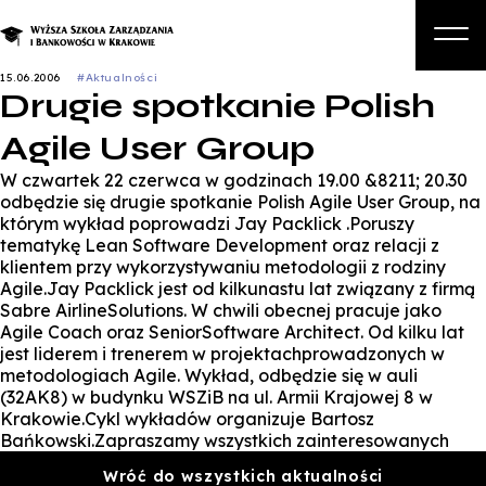
15.06.2006
#Aktualności
Drugie spotkanie Polish
O nas
Agile User Group
Studia
W czwartek 22 czerwca w godzinach 19.00 &8211; 20.30
Studia podyplomowe i kursy
odbędzie się drugie spotkanie Polish Agile User Group, na
którym wykład poprowadzi Jay Packlick .Poruszy
Kandydat
tematykę Lean Software Development oraz relacji z
klientem przy wykorzystywaniu metodologii z rodziny
Student
Agile.Jay Packlick jest od kilkunastu lat związany z firmą
Sabre AirlineSolutions. W chwili obecnej pracuje jako
Biznes
Agile Coach oraz SeniorSoftware Architect. Od kilku lat
jest liderem i trenerem w projektachprowadzonych w
Zapisz się na studia
metodologiach Agile. Wykład, odbędzie się w auli
(32AK8) w budynku WSZiB na ul. Armii Krajowej 8 w
Krakowie.Cykl wykładów organizuje Bartosz
Bańkowski.Zapraszamy wszystkich zainteresowanych
Wróć do wszystkich aktualności