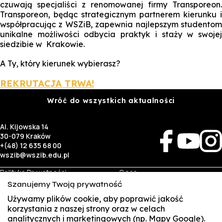
czuwają specjaliści z renomowanej firmy Transporeon.
Transporeon, będąc strategicznym partnerem kierunku i
współpracując z WSZiB, zapewnia najlepszym studentom
unikalne możliwości odbycia praktyk i staży w swojej
siedzibie w Krakowie.
A Ty, który kierunek wybierasz?
REKRUTACJA TRWA!
Wróć do wszystkich aktualności
Al. Kijowska 14
30-079 Kraków
+(48) 12 635 68 00
wszib@wszib.edu.pl
Polityka Prywatności
O nas
RODO
Rekrutacja
Szanujemy Twoją prywatność
BIP
Studia
Używamy plików cookie, aby poprawić jakość
Identyfikacja wizualna
Kontakt
korzystania z naszej strony oraz w celach
analitycznych i marketingowych (np. Mapy Google).