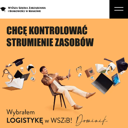
O nas
Studia
Studia podyplomowe i kursy
Kandydat
Student
Biznes
Zapisz się na studia