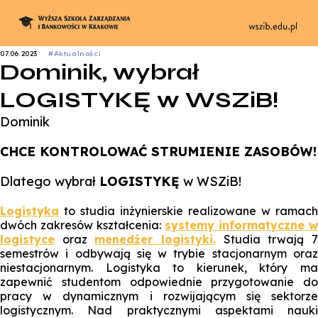
07.06.2023
#Aktualności
Dominik, wybrał
LOGISTYKĘ w WSZiB!
Dominik
CHCE KONTROLOWAĆ STRUMIENIE ZASOBÓW!
Dlatego wybrał
LOGISTYKĘ
w WSZiB!
Logistyka
to studia inżynierskie realizowane w ramach
dwóch zakresów kształcenia:
systemy informatyczne w
logistyce
oraz
menedżer logistyki.
Studia trwają 
semestrów i odbywają się w trybie stacjonarnym oraz
niestacjonarnym. Logistyka to kierunek, który ma
zapewnić studentom odpowiednie przygotowanie do
pracy w dynamicznym i rozwijającym się sektorze
logistycznym. Nad praktycznymi aspektami nauki