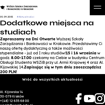
05.09.2005
#Aktualności
Dodatkowe miejsca na
O nas
studiach
Studia
Zapraszamy na Dni Otwarte
Wyższej Szkoły
Studia podyplomowe i kursy
Zarządzania i Bankowości w Krakowie. Przedstawimy Ci
naszą ofertę dydaktyczną a także możliwości
Kandydat
stypendialne - już od I roku studiów!
15 i 16 września
w
godz.
8.00-17.00
czekamy na Ciebie w budynku Centrum
Student
Obsługi Studenta WSZiB przy ul. Armii Krajowej 4 oraz Al.
Kijowskiej 14.
Zapisując się w tym dniu zaoszczędzisz
Biznes
200 PLN!
Wróć do wszystkich aktualności
Zapisz się na studia
Al. Kijowska 14
30-079 Kraków
+(48) 12 635 68 00