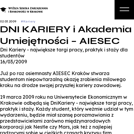
02.03.2009
#Kariery
DNI KARIERY i Akademia
O nas
Umiejętności – AIESEC
Studia
Dni Kariery - największe targi pracy, praktyk i staży dla
Studia podyplomowe i kursy
studentów
16/03/2009
Kandydat
Już po raz osiemnasty AIESEC Kraków stwarza
Student
studentom niepowtarzalną okazję zrobienia milowego
kroku na drodze swojej przyszłej kariery zawodowej.
Biznes
19 marca 2009 roku na Uniwersytecie Ekonomicznym w
Zapisz się na studia
Krakowie odbędą się DniKariery - największe targi pracy,
praktyk i staży. Każdy student, który weźmie udział w tym
wydarzeniu, będzie miał szansę porozmawiania z
przedstawicielami zarówno międzynarodowych
korporacji jak Nestle czy Mars, jak też z najlepiej
radzącymi sobie w ciężkich czasach kryzysu firm