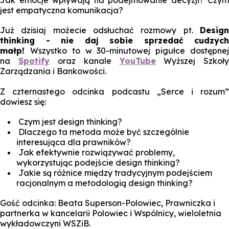
Jak emocje wpływają na podejmowanie decyzji? Czym
jest empatyczna komunikacja?
Już dzisiaj możecie odsłuchać rozmowy pt.
Design
thinking - nie daj sobie sprzedać cudzych
małp!
Wszystko to w 30-minutowej pigułce dostępne
na
Spotify
oraz kanale
YouTube
Wyższej Szkoł
Zarządzania i Bankowości.
Z czternastego odcinka podcastu „Serce i rozum”
dowiesz się:
Czym jest design thinking?
Dlaczego ta metoda może być szczególnie
interesująca dla prawników?
Jak efektywnie rozwiązywać problemy,
wykorzystując podejście design thinking?
Jakie są różnice między tradycyjnym podejściem
racjonalnym a metodologią design thinking?
Gość odcinka: Beata Superson-Polowiec, Prawniczka i
partnerka w kancelarii Polowiec i Wspólnicy, wieloletnia
wykładowczyni WSZiB.