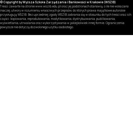
© Copyright by Wyższa Szkoła Zarządzania i Bankowości w Krakowie (WSZIB)
Treści zawarte na stronie www.wszib.edu.pl oraz jej podstronach stanowią, o ile nie wskazano
inaczej, utwory w rozumieniu właściwych przepisów, do których prawa majątkowe autorskie
przysługują WSZIB. Bez uprzedniej zgody WSZIB zabrania się w stosunku do tych treści oraz ich
części: kopiowania, reprodukowania, modyfikowania, dystrybuowania, publikowania,
wyświetlania, utrwalania oraz wykorzystywania w jakiejkolwiek innej formie. Ograniczenia
powyższe nie dotyczą dozwolonego użytku osobistego.