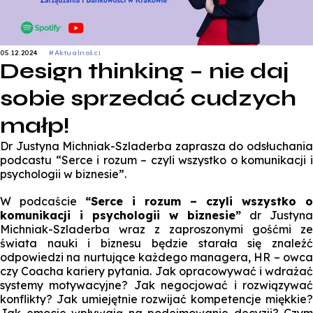
05.12.2024
#Aktualności
Design thinking – nie daj
sobie sprzedać cudzych
małp!
Dr Justyna Michniak-Szladerba zaprasza do odsłuchania
podcastu “Serce i rozum – czyli wszystko o komunikacji i
psychologii w biznesie”.
W podcaście
“Serce i rozum – czyli wszystko o
komunikacji i psychologii w biznesie”
dr Justyna
Michniak-Szladerba wraz z zaproszonymi gośćmi ze
świata nauki i biznesu będzie starała się znaleźć
odpowiedzi na nurtujące każdego managera, HR – owca
czy Coacha kariery pytania. Jak opracowywać i wdrażać
systemy motywacyjne? Jak negocjować i rozwiązywać
konflikty? Jak umiejętnie rozwijać kompetencje miękkie?