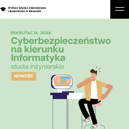
O nas
Studia
Studia podyplomowe i kursy
Kandydat
Student
Biznes
Zapisz się na studia