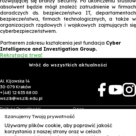
rozwijającej się branży Security. Po ukończeniu studiów
absolwent będzie mógł znaleźć zatrudnienie w firmach
doradczych ds. bezpieczeństwa IT, departamentach
bezpieczeństwa, firmach technologicznych, a także w
organizacjach rządowych i wojskowych zajmujących się
cyberbezpieczeństwem.
Partnerem zakresu kształcenia jest fundacja
Cyber
Intelligence and Investigation Group.
Rekrutacja trwa!
Wróć do wszystkich aktualności
Al. Kijowska 14
30-079 Kraków
+(48) 12 635 68 00
wszib@wszib.edu.pl
Polityka Prywatności
O nas
RODO
Rekrutacja
Szanujemy Twoją prywatność
BIP
Studia
Identyfikacja wizualna
Kontakt
Używamy plików cookie, aby poprawić jakość
korzystania z naszej strony oraz w celach