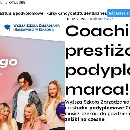
bmail
Office 365
a
Studia podyplomowe i kursy
Kandydat
Student
Biznes
Zapisz si
10.02.2026
#Aktualności
Coachi
prestiż
podyp
marca!
Wyższa Szkoła Zarządzania
na
studia podyplomowe
C
musisz czekać do październ
zniżki na czesne
.