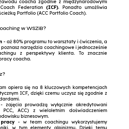
Specjalista ds. Cyberbezpieczeńst
Komunikacja i psychologia w bizn
zawodu coacha zgodnie z międzynarodowymi
Biuro Promocji i Przedsiębior
 Coach Federation
(ICF)
. Ponadto umożliwia
Technologie cyfrowe w rachunkowoś
Zarządzanie zmianą dla liderów
Koło Naukowe Debat WSZiB
Konferencje WSZiB w Krakowie
Psychologia cyfrowa i komunika
Executive Cybersecurity, AI & Di
cieżką Portfolio (ACC Portfolio Coach).
Mikropoświadc
Governance in Ban
środowisku on
Controlling i audyt finansowy
Koło Naukowe Nowych Mediów
Coaching w WSZiB?
Darmowe kur
Manager HR
Cisco Networking Academy
Rachunkowość przedsiębiors
WSZiB gra z WOŚP do końca świata i 
obsługa biur rachunko
Biznes i zarządzanie
m
- aż 80% programu to warsztaty i ćwiczenia, a
Studencka Sesja Naukowa
mu poznasz narzędzia coachingowe i jednocześnie
Prawo dla managerów IT i liderów b
Zarządzanie
chingu z perspektywy klienta. To znacznie
Konkurs Marketplace
cyfr
Informatyka stosowana
pracy coacha.
Technologie informatyczne i wizuali
Coaching
danych w bizn
Technologie informatyczne w Big Da
cz?
Zapytaj WSZiB
Zarządzanie zasobami ludzkimi
Executive Leadership & Strategic P
Software engineering i prod
Management in Ban
oprogramow
am opiera się na 8 kluczowych kompetencjach
Zarządzanie przedsiębiorstwem
ycznym ICF, dzięki czemu uczysz się zgodnie z
Doradztwo podatkowe
dardami.
Logistyka w przedsiębiorstwie
- zajęcia prowadzą wyłącznie akredytowani
 PCC, ACC) z wieloletnim doświadczeniem
Studia z partnerem LUQAM
odowisku biznesowym.
Marketing cyfrowy
 pracy
- w team coachingu wykorzystujemy
Automotive Quality Expert
niki, w tym elementy alpinizmu. Dzięki temu