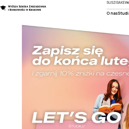
SUSZI
SAKE
We
O nas
Studi