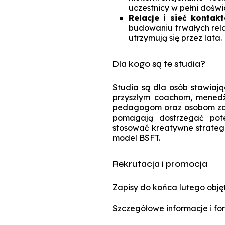
uczestnicy w pełni dośw
Relacje i sieć kontak
budowaniu trwałych rela
utrzymują się przez lata.
Dla kogo są te studia?
Studia są dla osób stawiają
przyszłym coachom, menedż
pedagogom oraz osobom zai
pomagają dostrzegać pote
stosować kreatywne strategi
model BSFT.
Rekrutacja i promocja
Zapisy do końca lutego obję
Szczegółowe informacje i for