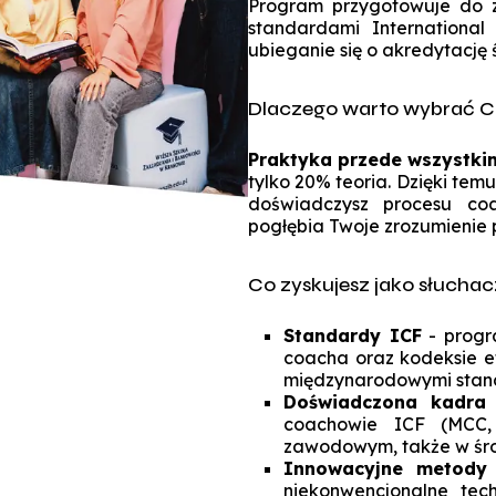
Program przygotowuje do 
standardami International
ubieganie się o akredytację ś
Dlaczego warto wybrać 
Praktyka przede wszystki
tylko 20% teoria. Dzięki te
doświadczysz procesu coa
pogłębia Twoje zrozumienie 
Co zyskujesz jako słucha
Standardy ICF
- progr
coacha oraz kodeksie et
międzynarodowymi stan
Doświadczona kadra
coachowie ICF (MCC,
zawodowym, także w śr
Innowacyjne metody
niekonwencjonalne tech