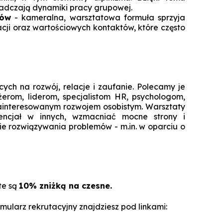
Technologie cyfrowe w marketingu
iadczają dynamiki pracy grupowej.
Manager Projektów AI
tów
- kameralna, warsztatowa formuła sprzyja
Marketing i social media
cji oraz wartościowych kontaktów, które często
Lean Sigma Academy
AI w kreacji i komunikacji cyfrowej
Manager Industry 4.0
TPM Champion - Utrzymanie ruc
prak
cych na rozwój, relacje i zaufanie. Polecamy je
erom, liderom, specjalistom HR, psychologom,
Manager jakości i bezpieczeń
nteresowanym rozwojem osobistym. Warsztaty
żywn
ncjał w innych, wzmacniać mocne strony i
e rozwiązywania problemów - m.in. w oparciu o
Manager Planowania i Zarządz
Produ
te są
10% zniżką na czesne.
mularz rekrutacyjny znajdziesz pod linkami: