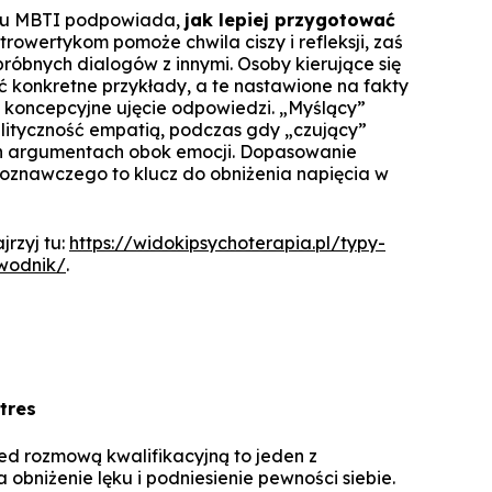
ilu MBTI podpowiada,
jak lepiej przygotować
trowertykom pomoże chwila ciszy i refleksji, zaś
próbnych dialogów z innymi. Osoby kierujące się
ć konkretne przykłady, a te nastawione na fakty
, koncepcyjne ujęcie odpowiedzi. „Myślący”
lityczność empatią, podczas gdy „czujący”
h argumentach obok emocji. Dopasowanie
 poznawczego to klucz do obniżenia napięcia w
jrzyj tu:
https://widokipsychoterapia.pl/typy-
wodnik/
.
tres
d rozmową kwalifikacyjną to jeden z
obniżenie lęku i podniesienie pewności siebie.