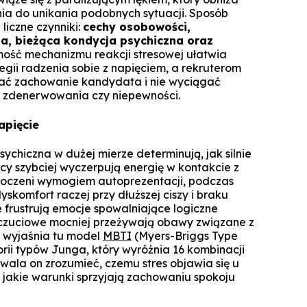
nia do unikania podobnych sytuacji. Sposób
liczne czynniki:
cechy osobowości,
a, bieżąca kondycja psychiczna oraz
ość mechanizmu reakcji stresowej ułatwia
gii radzenia sobie z napięciem, a rekruterom
wać zachowanie kandydata i nie wyciągać
 zdenerwowania czy niepewności.
apięcie
ychiczna w dużej mierze determinują, jak silnie
cy szybciej wyczerpują energię w kontakcie z
tłoczeni wymogiem autoprezentacji, podczas
skomfort raczej przy dłuższej ciszy i braku
ne frustrują emocje spowalniające logiczne
uczuciowe mocniej przeżywają obawy związane z
e wyjaśnia tu model
MBTI
(Myers-Briggs Type
orii typów Junga, który wyróżnia 16 kombinacji
zwala on zrozumieć, czemu stres objawia się u
 jakie warunki sprzyjają zachowaniu spokoju