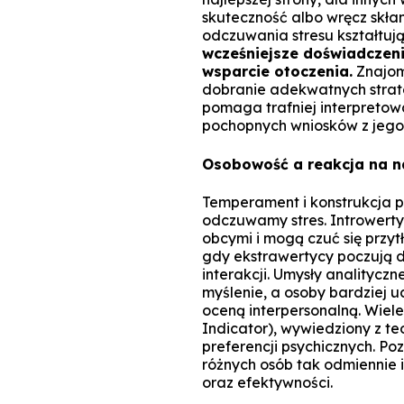
skuteczność albo wręcz skła
odczuwania stresu kształtują 
wcześniejsze doświadczeni
wsparcie otoczenia.
Znajom
dobranie adekwatnych strate
pomaga trafniej interpreto
pochopnych wniosków z jego
Osobowość a reakcja na n
Temperament i konstrukcja ps
odczuwamy stres. Introwerty
obcymi i mogą czuć się przy
gdy ekstrawertycy poczują dy
interakcji. Umysły analitycz
myślenie, a osoby bardziej 
oceną interpersonalną. Wiel
Indicator), wywiedziony z te
preferencji psychicznych. Po
różnych osób tak odmiennie i
oraz efektywności.