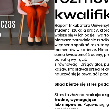
kwalifi
Raport Inkubatora Uniwersy
studenci szukają pracy, któr
wpisze się w ich pasje i wart
pierwsze zatrudnienie rzad
więc seria spotkań rekrutacy
momentów w karierze. Mimo
sama świadomość oceny, pre
potrafią wytrącić
z równowagi. Drżący głos, p
każdy, kto stawał przed rekr
nauczyć się je oswajać i prz
Skąd bierze się stres podc
Stres to złożona
reakcja or
trudne, wymagające
lub niepewne.
Pojawia się, 