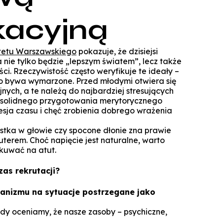
Specjalista ds. Cyberbezpieczeńst
Komunikacja i psychologia w bizn
Biuro Promocji i Przedsiębior
Technologie cyfrowe w rachunkowoś
Zarządzanie zmianą dla liderów
kacyjną
Koło Naukowe Debat WSZiB
Konferencje WSZiB w Krakowie
Psychologia cyfrowa i komunika
Executive Cybersecurity, AI & Di
Mikropoświadc
Governance in Ban
środowisku on
Controlling i audyt finansowy
Koło Naukowe Nowych Mediów
Darmowe kur
Manager HR
Cisco Networking Academy
tetu Warszawskiego
pokazuje, że dzisiejsi
Rachunkowość przedsiębiors
WSZiB gra z WOŚP do końca świata i 
a nie tylko będzie „lepszym światem”, lecz także
obsługa biur rachunko
Biznes i zarządzanie
ości. Rzeczywistość często weryfikuje te ideały –
Studencka Sesja Naukowa
ko bywa wymarzone. Przed młodymi otwiera się
Prawo dla managerów IT i liderów b
Zarządzanie
jnych, a te należą do najbardziej stresujących
Konkurs Marketplace
cyfr
Informatyka stosowana
 solidnego przygotowania merytorycznego
Technologie informatyczne i wizuali
sja czasu i chęć zrobienia dobrego wrażenia
Coaching
danych w bizn
Technologie informatyczne w Big Da
Zapytaj WSZiB
ustka w głowie czy spocone dłonie zna prawie
Zarządzanie zasobami ludzkimi
Executive Leadership & Strategic P
Software engineering i prod
uterem. Choć napięcie jest naturalne, warto
Management in Ban
oprogramow
ekuwać na atut.
Zarządzanie przedsiębiorstwem
Doradztwo podatkowe
zas rekrutacji?
Logistyka w przedsiębiorstwie
ganizmu na sytuacje postrzegane jako
Studia z partnerem LUQAM
Marketing cyfrowy
gdy oceniamy, że nasze zasoby – psychiczne,
Automotive Quality Expert