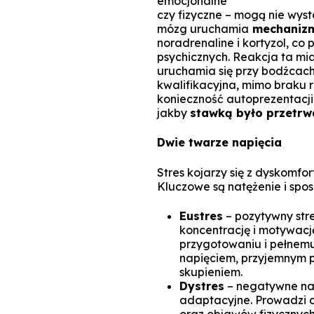
emocjonalne
czy fizyczne – mogą nie wys
mózg uruchamia
mechanizm
noradrenaline i kortyzol, c
psychicznych. Reakcja ta miał
uruchamia się przy bodźcac
kwalifikacyjna, mimo braku 
konieczność autoprezentacji 
jakby
stawką było przetrw
Dwie twarze napięcia
Stres kojarzy się z dyskomfor
Kluczowe są natężenie i spos
Eustres
– pozytywny stre
koncentrację i motywacj
przygotowaniu i pełnem
napięciem, przyjemnym p
skupieniem.
Dystres
– negatywne nap
adaptacyjne. Prowadzi d
oraz objawów fizycznych 