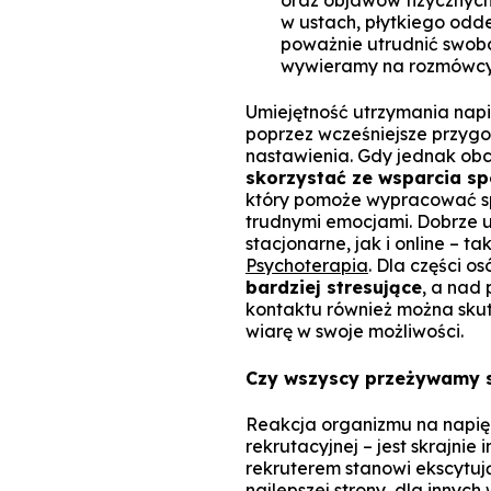
w ustach, płytkiego odd
poważnie utrudnić swobod
wywieramy na rozmówcy
Umiejętność utrzymania napi
poprzez wcześniejsze przygot
nastawienia. Gdy jednak obci
skorzystać ze wsparcia sp
który pomoże wypracować sp
trudnymi emocjami. Dobrze u
stacjonarne, jak i online – t
Psychoterapia
. Dla części o
bardziej stresujące
, a nad
kontaktu również można skut
wiarę w swoje możliwości.
Czy wszyscy przeżywamy s
Reakcja organizmu na napięc
rekrutacyjnej – jest skrajnie
rekruterem stanowi ekscytuj
najlepszej strony, dla innych