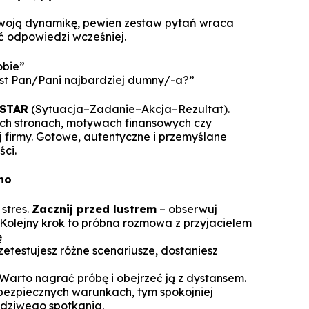
woją dynamikę, pewien zestaw pytań wraca
ć odpowiedzi wcześniej.
obie”
jest Pan/Pani najbardziej dumny/-a?”
 STAR
(Sytuacja–Zadanie–Akcja–Rezultat).
ych stronach, motywach finansowych czy
 firmy. Gotowe, autentyczne i przemyślane
ci.
ho
stres.
Zacznij przed lustrem
– obserwuj
 Kolejny krok to próbna rozmowa z przyjacielem
ę
zetestujesz różne scenariusze, dostaniesz
 Warto nagrać próbę i obejrzeć ją z dystansem.
 bezpiecznych warunkach, tym spokojniej
dziwego spotkania.