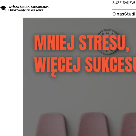
SUSZI
SAKE
We
O nas
Studi