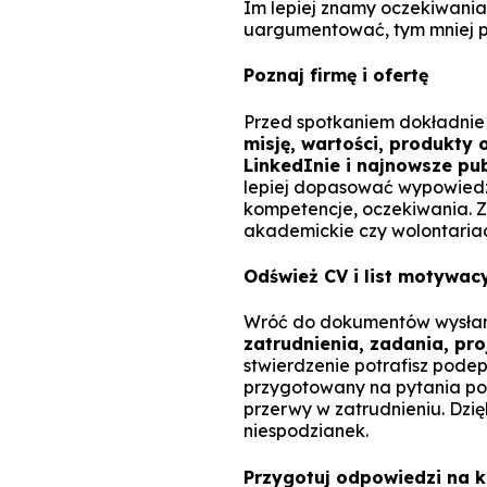
Im lepiej znamy oczekiwania
uargumentować, tym mniej pr
Poznaj firmę i ofertę
Przed spotkaniem dokładni
misję, wartości, produkty 
LinkedInie i najnowsze pub
lepiej dopasować wypowiedzi.
kompetencje, oczekiwania. Z
akademickie czy wolontariack
Odśwież CV i list motywac
Wróć do dokumentów wysłan
zatrudnienia, zadania, proj
stwierdzenie potrafisz pode
przygotowany na pytania po
przerwy w zatrudnieniu. Dzię
niespodzianek.
Przygotuj odpowiedzi na k