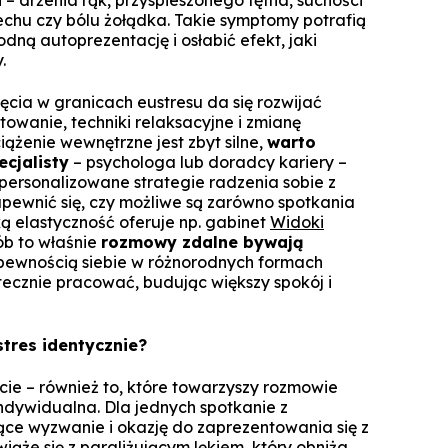
echu czy bólu żołądka. Takie symptomy potrafią
ną autoprezentację i osłabić efekt, jaki
.
ęcia w granicach eustresu da się rozwijać
owanie, techniki relaksacyjne i zmianę
ążenie wewnętrzne jest zbyt silne,
warto
ecjalisty
– psychologa lub doradcy kariery –
ersonalizowane strategie radzenia sobie z
pewnić się, czy możliwe są zarówno spotkania
aką elastyczność oferuje np. gabinet
Widoki
sób to właśnie
rozmowy zdalne bywają
 pewnością siebie w różnorodnych formach
ecznie pracować, budując większy spokój i
tres identycznie?
ie – również to, które towarzyszy rozmowie
 indywidualna. Dla jednych spotkanie z
ące wyzwanie i okazję do zaprezentowania się z
 wiąże się z paraliżującym lękiem, który obniża