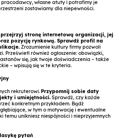
 pracodawcy, własne atuty i potrafimy je
zestrzeni zostawiamy dla niepewności.
e
przejrzyj stronę internetową organizacji, jej
oraz pozycję rynkową. Sprawdź profil na
likacje.
Zrozumienie kultury firmy pozwoli
 Prześwietl również ogłoszenie: obowiązki,
astanów się, jak twoje doświadczenia – także
ie – wpisują się w te kryteria.
yjny
ych rekruterowi.
Przypomnij sobie daty
ekty i umiejętności.
Sprawdź, czy każde
przeć konkretnym przykładem. Bądź
głębiające, w tym o motywację i ewentualne
ki temu unikniesz niespójności i nieprzyjemnych
lasykę pytań