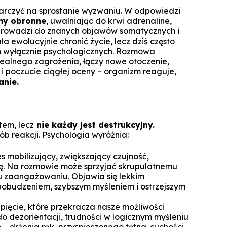
Technologie cyfrowe w marketingu
tarczyć na sprostanie wyzwaniu. W odpowiedzi
Manager Projektów AI
y obronne
, uwalniając do krwi adrenaline,
Marketing i social media
o prowadzi do znanych objawów somatycznych i
Lean Sigma Academy
a ewolucyjnie chronić życie, lecz dziś często
AI w kreacji i komunikacji cyfrowej
h wyłącznie psychologicznych. Rozmowa
Manager Industry 4.0
realnego zagrożenia, łączy nowe otoczenie,
i poczucie ciągłej oceny – organizm reaguje,
TPM Champion - Utrzymanie ruc
anie.
prak
Manager jakości i bezpieczeń
żywn
tem, lecz
nie każdy jest destrukcyjny.
Manager Planowania i Zarządz
ób reakcji. Psychologia wyróżnia:
Produ
s mobilizujący, zwiększający czujność,
ę. Na rozmowie może sprzyjać skrupulatnemu
u zaangażowaniu. Objawia się lekkim
obudzeniem, szybszym myśleniem i ostrzejszym
ięcie, które przekracza nasze możliwości
o dezorientacji, trudności w logicznym myśleniu
– drżenia rąk, przyspieszonego tętna, suchości