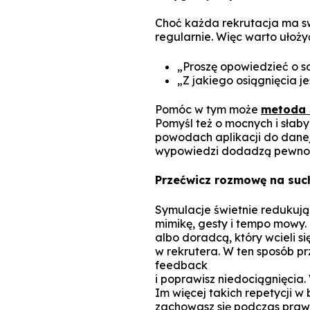
Choć każda rekrutacja ma s
regularnie. Więc warto ułoży
„Proszę opowiedzieć o s
„Z jakiego osiągnięcia 
Pomóc w tym może
metoda
Pomyśl też o mocnych i słab
powodach aplikacji do danej
wypowiedzi dodadzą pewnoś
Przećwicz rozmowę na suc
Symulacje świetnie redukują 
mimikę, gesty i tempo mowy.
albo doradcą, który wcieli si
w rekrutera. W ten sposób pr
feedback
i poprawisz niedociągnięcia.
Im więcej takich repetycji w
zachowasz się podczas praw