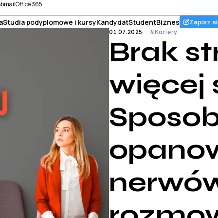
bmail
Office 365
a
Studia podyplomowe i kursy
Kandydat
Student
Biznes
Zapisz si
01.07.2025
#Kariery
Brak st
więcej 
Sposob
opano
nerwów
rozmo