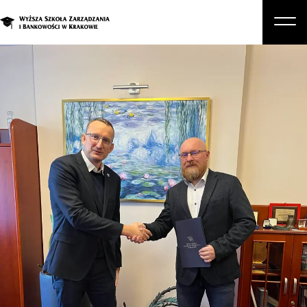
O nas
Studia
Studia podyplomowe i kursy
Kandydat
Student
Biznes
Zapisz się na studia