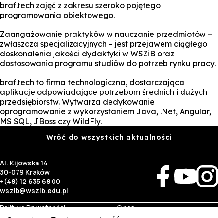
braf.tech zajęć z zakresu szeroko pojętego
programowania obiektowego.
Zaangażowanie praktyków w nauczanie przedmiotów –
zwłaszcza specjalizacyjnych – jest przejawem ciągłego
doskonalenia jakości dydaktyki w WSZiB oraz
dostosowania programu studiów do potrzeb rynku pracy.
braf.tech to firma technologiczna, dostarczająca
aplikacje odpowiadające potrzebom średnich i dużych
przedsiębiorstw. Wytwarza dedykowanie
oprogramowanie z wykorzystaniem Java, .Net, Angular,
MS SQL, JBoss czy WildFly.
Wróć do wszystkich aktualności
Al. Kijowska 14
30-079 Kraków
+(48) 12 635 68 00
wszib@wszib.edu.pl
Polityka Prywatności
O nas
RODO
Rekrutacja