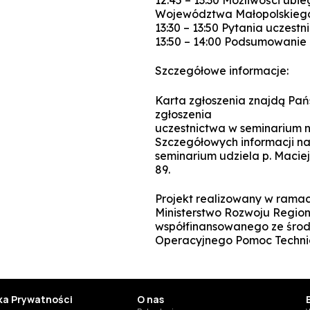
Województwa Małopolskieg
13:30 – 13:50 Pytania uczest
13:50 – 14:00 Podsumowanie 
Szczegółowe informacje:
Karta zgłoszenia znajdą Pań
zgłoszenia
uczestnictwa w seminarium na
Szczegółowych informacji n
seminarium udziela p. Maciej
89.
Projekt realizowany w rama
Ministerstwo Rozwoju Regio
współfinansowanego ze środ
Operacyjnego Pomoc Techni
yka Prywatności
O nas