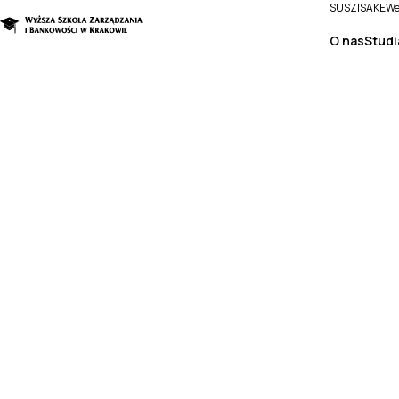
SUSZI
SAKE
We
O nas
Studi