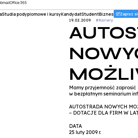
bmail
Office 365
a
Studia podyplomowe i kursy
Kandydat
Student
Biznes
Zapisz si
19.02.2009
#Kariery
AUTOS
NOWY
MOŻLI
Mamy przyjemność zaprosić 
w bezpłatnym seminarium in
AUTOSTRADA NOWYCH MO
– DOTACJE DLA FIRM W LAT
DATA
25 luty 2009 r.