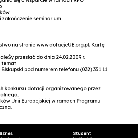
Technologie cyfrowe w marketingu
o
Manager Projektów AI
ników
Marketing i social media
i zakończenie seminarium
Lean Sigma Academy
AI w kreacji i komunikacji cyfrowej
Manager Industry 4.0
stwo na stronie www.dotacjeUE.org.pl. Kartę
TPM Champion - Utrzymanie ruc
prak
leŜy przesłać do dnia 24.02.2009 r.
Manager jakości i bezpieczeń
a temat
żywn
 Biskupski pod numerem telefonu (032) 351 11
Manager Planowania i Zarządz
Produ
ch konkursu dotacji organizowanego przez
nalnego,
ków Unii Europejskiej w ramach Programu
czna.
Biznes
Student
SUSZI