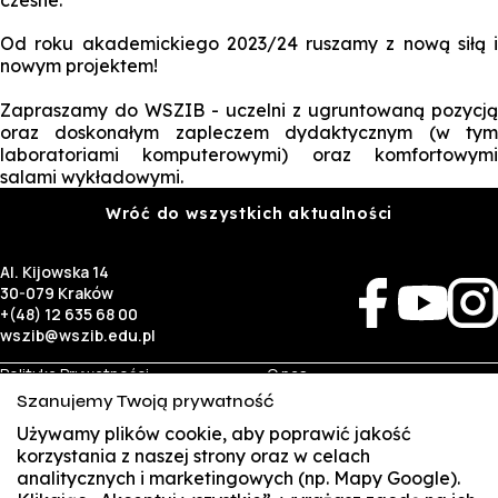
czesne.
Od roku akademickiego 2023/24 ruszamy z nową siłą i
nowym projektem!
Zapraszamy do WSZIB - uczelni z ugruntowaną pozycją
oraz doskonałym zapleczem dydaktycznym (w tym
laboratoriami komputerowymi) oraz komfortowymi
salami wykładowymi.
Wróć do wszystkich aktualności
Al. Kijowska 14
30-079 Kraków
+(48) 12 635 68 00
wszib@wszib.edu.pl
Polityka Prywatności
O nas
RODO
Rekrutacja
Szanujemy Twoją prywatność
BIP
Studia
Identyfikacja wizualna
Kontakt
Używamy plików cookie, aby poprawić jakość
korzystania z naszej strony oraz w celach
analitycznych i marketingowych (np. Mapy Google).
Biznes
Student