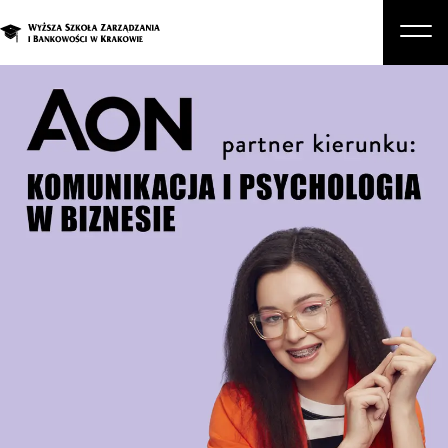
O nas
Studia
Studia podyplomowe i kursy
Kandydat
Student
Biznes
Zapisz się na studia