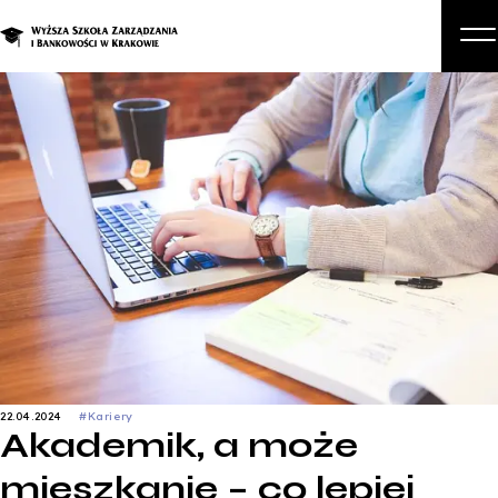
O n
Stud
Studia podyplomowe i kur
Kandyda
Stude
Bizn
Zapisz się na studi
22.04.2024
#Kariery
Akademik, a może
mieszkanie – co lepiej