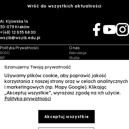
Wróć do wszystkich aktualności
Al. Kijowska 14
30-079 Kraków
+(48) 12 635 68 00
wszib@wszib.edu.pl
Polityka Prywatności
O nas
RODO
Rekrutacja
BIP
Studia
Identyfikacja wizualna
Kontakt
Szanujemy Twoją prywatność
Używamy plików cookie, aby poprawić jakość
Biznes
Student
korzystania z naszej strony oraz w celach analitycznych
Wynajem sal
Multis Multum
i marketingowych (np. Mapy Google). Klikając
Targi pracy
Biblioteka
Samorząd
„Akceptuj wszystkie”, wyrażasz zgodę na ich użycie.
Polityka prywatności
SUS
© Copyright by Wyższa Szkoła Zarządzania i Bankowości w Krakowie (WSZIB)
Treści zawarte na stronie www.wszib.edu.pl oraz jej podstronach stanowią, o ile nie wskazano
inaczej, utwory w rozumieniu właściwych przepisów, do których prawa majątkowe autorskie
SA
przysługują WSZIB. Bez uprzedniej zgody WSZIB zabrania się w stosunku do tych treści oraz ich
Akceptuj wszystkie
części: kopiowania, reprodukowania, modyfikowania, dystrybuowania, publikowania,
Webma
wyświetlania, utrwalania oraz wykorzystywania w jakiejkolwiek innej formie. Ograniczenia
powyższe nie dotyczą dozwolonego użytku osobistego.