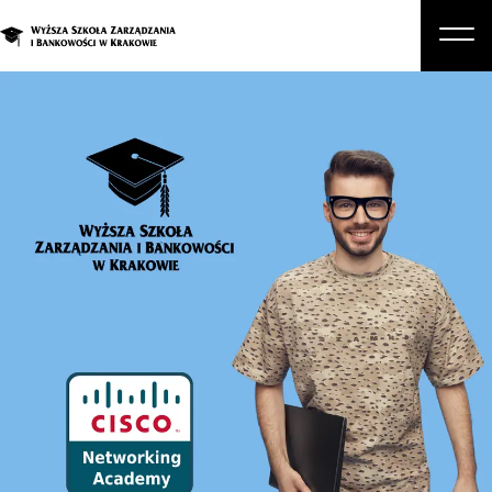
O nas
Studia
Studia podyplomowe i kursy
Kandydat
Student
Biznes
Zapisz się na studia