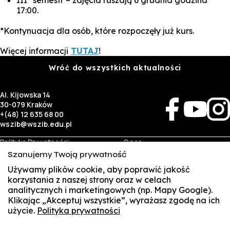
III* semestr – zajęcia ruszają 6 grudnia godzina
17:00.
*Kontynuacja dla osób, które rozpoczęły już kurs.
Więcej informacji
TUTAJ
!
Wróć do wszystkich aktualności
Al. Kijowska 14
30-079 Kraków
+(48) 12 635 68 00
wszib@wszib.edu.pl
Polityka Prywatności
O nas
RODO
Rekrutacja
Szanujemy Twoją prywatność
BIP
Studia
Identyfikacja wizualna
Kontakt
Używamy plików cookie, aby poprawić jakość
korzystania z naszej strony oraz w celach
analitycznych i marketingowych (np. Mapy Google).
Biznes
Student
Klikając „Akceptuj wszystkie”, wyrażasz zgodę na ich
Wynajem sal
Multis Multum
użycie.
Polityka prywatności
SUSZI
Targi pracy
Biblioteka
Samorząd