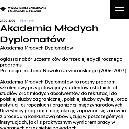
27.09.2006
#Kariery
Akademia Młodych
O nas
Dyplomatów
Studia
Akademia Młodych Dyplomatów
Studia podyplomowe i kursy
ogłasza nabór uczestników do trzeciej edycji rocznego
Kandydat
programu
Promocja im. Jana Nowaka Jeziorańskiego (2006-2007)
Student
Akademia Młodych Dyplomatów to roczny program
Biznes
szkoleniowy przygotowujący studentów ostatnich lat
studiów oraz młodych absolwentów do rekrutacji do
Zapisz się na studia
polskiej służby zagranicznej, polskiej służby cywilnej, oraz
instytucji europejskich i organizacji międzynarodowych.
Uczestnicy programu mają okazję zapoznać się zarówno
z procedurą konkursową obowiązują w poszczególnych
instytucjach, jak i z praktycznym wymiarem pracy w
wybranych przez siebie zawodach.