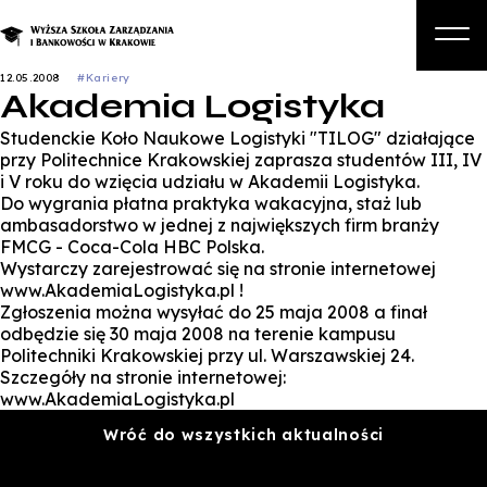
12.05.2008
#Kariery
Akademia Logistyka
O nas
Studenckie Koło Naukowe Logistyki "TILOG" działające
Studia
przy Politechnice Krakowskiej zaprasza studentów III, IV
i V roku do wzięcia udziału w Akademii Logistyka.
Studia podyplomowe i kursy
Do wygrania płatna praktyka wakacyjna, staż lub
ambasadorstwo w jednej z największych firm branży
Kandydat
FMCG - Coca-Cola HBC Polska.
Wystarczy zarejestrować się na stronie internetowej
Student
www.AkademiaLogistyka.pl !
Zgłoszenia można wysyłać do 25 maja 2008 a finał
Biznes
odbędzie się 30 maja 2008 na terenie kampusu
Politechniki Krakowskiej przy ul. Warszawskiej 24.
Zapisz się na studia
Szczegóły na stronie internetowej:
www.AkademiaLogistyka.pl
Wróć do wszystkich aktualności