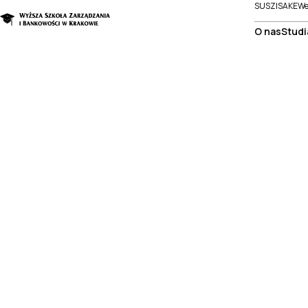
SUSZI
SAKE
We
O nas
Studi