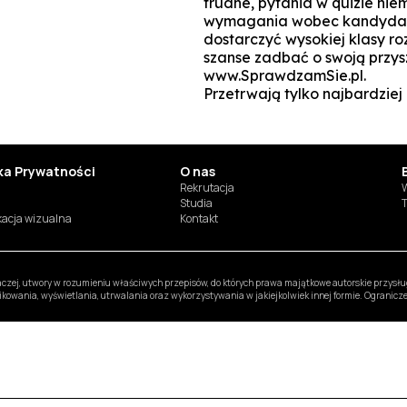
trudne, pytania w quizie niem
wymagania wobec kandydatów
dostarczyć wysokiej klasy r
szanse zadbać o swoją przys
www.SprawdzamSie.pl.
Przetrwają tylko najbardziej i
yka Prywatności
O nas
Rekrutacja
W
Studia
T
ikacja wizualna
Kontakt
inaczej, utwory w rozumieniu właściwych przepisów, do których prawa majątkowe autorskie przys
likowania, wyświetlania, utrwalania oraz wykorzystywania w jakiejkolwiek innej formie. Ogranic