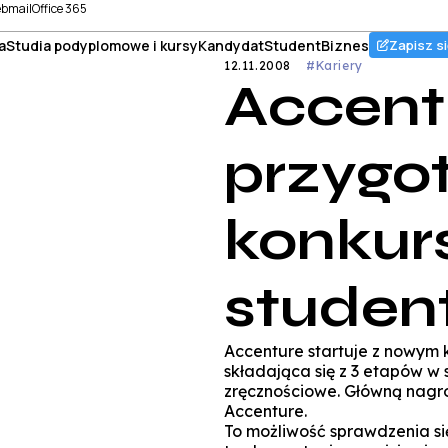
bmail
Office 365
a
Studia podyplomowe i kursy
Kandydat
Student
Biznes
Zapisz si
12.11.2008
#Kariery
Accent
przygo
konkurs
studen
Accenture startuje z nowym 
składająca się z 3 etapów w 
zręcznościowe. Główną nagrod
Accenture.
To możliwość sprawdzenia si