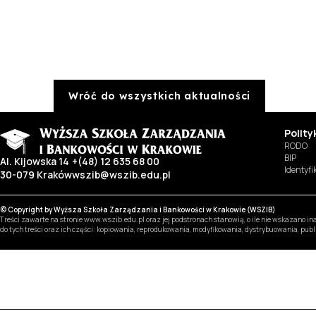
Wróć do wszystkich aktualności
Polit
RODO
BIP
Al. Kijowska 14
+(48) 12 635 68 00
Identyf
30-079 Kraków
wszib@wszib.edu.pl
© Copyright by Wyższa Szkoła Zarządzania i Bankowości w Krakowie (WSZIB)
Treści zawarte na stronie www.wszib.edu.pl oraz jej podstronach stanowią, o ile nie wskazano 
do tych treści oraz ich części: kopiowania, reprodukowania, modyfikowania, dystrybuowania, pub