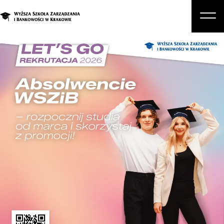
O nas
Studia
Studia podyplomowe i kursy
Kandydat
Student
Biznes
Zapisz się na studia