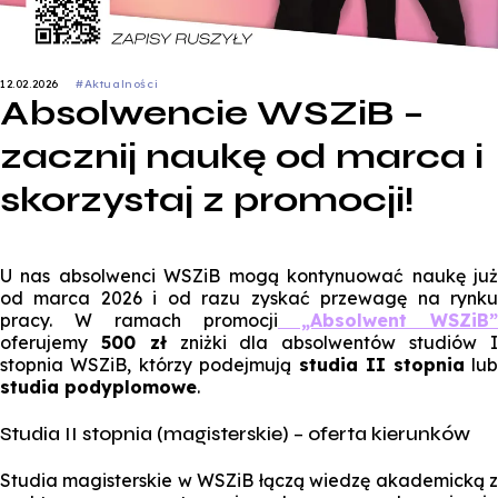
12.02.2026
#Aktualności
Absolwencie WSZiB –
zacznij naukę od marca i
skorzystaj z promocji!
U nas absolwenci WSZiB mogą kontynuować naukę już
od marca 2026 i od razu zyskać przewagę na rynku
pracy. W ramach promocji
„Absolwent WSZiB”
oferujemy
500 zł
zniżki dla absolwentów studiów 
stopnia WSZiB, którzy podejmują
studia II
stopnia
lu
studia podyplomowe
.
Studia II stopnia (magisterskie) – oferta kierunków
Studia magisterskie w WSZiB łączą wiedzę akademicką z