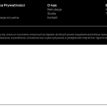
yka Prywatności
O nas
Rekrutacja
W
Studia
T
ikacja wizualna
Kontakt
inaczej, utwory w rozumieniu właściwych przepisów, do których prawa majątkowe autorskie przys
likowania, wyświetlania, utrwalania oraz wykorzystywania w jakiejkolwiek innej formie. Ogranic