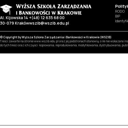
Polit
RODO
BIP
Al. Kijowska 14
+(48) 12 635 68 00
Identyf
30-079 Kraków
wszib@wszib.edu.pl
© Copyright by Wyższa Szkoła Zarządzania i Bankowości w Krakowie (WSZIB)
Treści zawarte na stronie www.wszib.edu.pl oraz jej podstronach stanowią, o ile nie wskazano 
do tych treści oraz ich części: kopiowania, reprodukowania, modyfikowania, dystrybuowania, pub