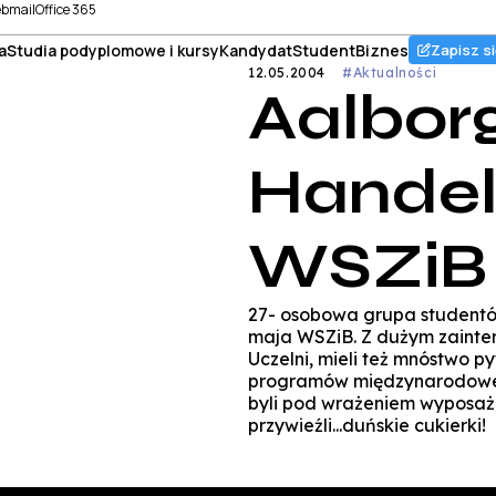
bmail
Office 365
a
Studia podyplomowe i kursy
Kandydat
Student
Biznes
Zapisz si
12.05.2004
#Aktualności
Aalbor
Handel
WSZiB
27- osobowa grupa studentów
maja WSZiB. Z dużym zaintere
Uczelni, mieli też mnóstwo py
programów międzynarodowej w
byli pod wrażeniem wyposaże
przywieźli...duńskie cukierki!