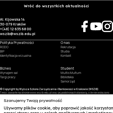
Wróć do wszystkich aktualności
Al. Kijowska 14
30-079 Kraków
+(48) 12 635 68 00
wszib@wszib.edu.pl
Polityka Prywatności
O nas
RODO
Rekrutacja
BIP
Studia
Identyfikacja wizualna
Kontakt
Biznes
Student
Wynajem sal
Multis Multum
Targi pracy
Biblioteka
Samorząd
© Copyright by Wyższa Szkoła Zarządzania i Bankowości w Krakowie (WSZIB)
Treści zawarte na stronie www.wszib.edu.pl oraz jej podstronach stanowią, o ile nie wskazano
inaczej, utwory w rozumieniu właściwych przepisów, do których prawa majątkowe autorskie
przysługują WSZIB. Bez uprzedniej zgody WSZIB zabrania się w stosunku do tych treści oraz ich
Szanujemy Twoją prywatność
części: kopiowania, reprodukowania, modyfikowania, dystrybuowania, publikowania,
wyświetlania, utrwalania oraz wykorzystywania w jakiejkolwiek innej formie. Ograniczenia
Używamy plików cookie, aby poprawić jakość korzystan
powyższe nie dotyczą dozwolonego użytku osobistego.
naszej strony oraz w celach analitycznych i marketingo