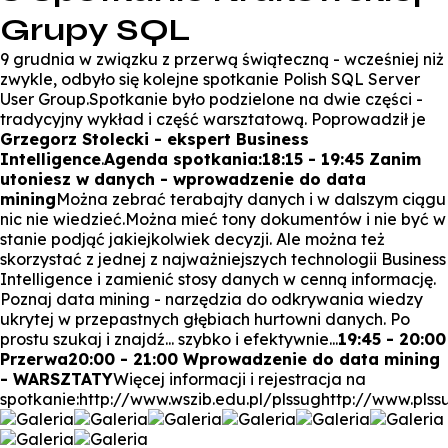
Grupy SQL
9 grudnia w związku z przerwą świąteczną - wcześniej niż
zwykle, odbyło się kolejne spotkanie Polish SQL Server
User Group.Spotkanie było podzielone na dwie części -
tradycyjny wykład i część warsztatową. Poprowadził je
Grzegorz Stolecki - ekspert Business
Intelligence
.
Agenda spotkania:
18:15 - 19:45 Zanim
utoniesz w danych - wprowadzenie do data
mining
Można zebrać terabajty danych i w dalszym ciągu
nic nie wiedzieć.Można mieć tony dokumentów i nie być w
stanie podjąć jakiejkolwiek decyzji. Ale można też
skorzystać z jednej z najważniejszych technologii Business
Intelligence i zamienić stosy danych w cenną informację.
Poznaj data mining - narzędzia do odkrywania wiedzy
ukrytej w przepastnych głębiach hurtowni danych. Po
prostu szukaj i znajdź... szybko i efektywnie...
19:45 - 20:00
Przerwa
20:00 - 21:00 Wprowadzenie do data mining
- WARSZTATY
Więcej informacji i rejestracja na
spotkanie:http://www.wszib.edu.pl/plssughttp://www.plssu