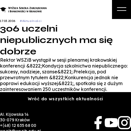
17.03.2006
#Aktualności
306 uczelni
O nas
niepublicznych ma się
Studia
dobrze
Studia podyplomowe i kursy
Rektor WSZiB wystąpił w sesji plenarnej krakowskiej
Kandydat
konferencji &8222;Kondycja szkolnictwa niepublicznego:
sukcesy, nadzieje, szanse&8221;.Prelekcja, pod
Student
przewrotnym tytułem &8222;Konkurencja jednak nie
poprawi edukacji wyższej&8221;, spotkała się z dużym
Biznes
zainteresowaniem 250 uczestników konferencji.
Wróć do wszystkich aktualności
Zapisz się na studia
Al. Kijowska 14
30-079 Kraków
+(48) 12 635 68 00
wszib@wszib.edu.pl