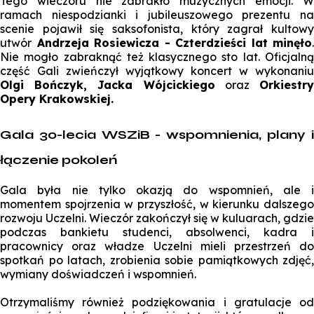
Tego wieczoru nie zabrakło muzycznych emocji. W
ramach niespodzianki i jubileuszowego prezentu na
scenie pojawił się saksofonista, który zagrał kultowy
utwór
Andrzeja Rosiewicza - Czterdzieści lat minęło
.
Nie mogło zabraknąć też klasycznego sto lat. Oficjalną
część Gali zwieńczył wyjątkowy koncert w wykonaniu
Olgi Bończyk, Jacka Wójcickiego
oraz
Orkiestr
Opery Krakowskiej.
Gala 30-lecia WSZiB - wspomnienia, plany i
łączenie pokoleń
Gala była nie tylko okazją do wspomnień, ale i
momentem spojrzenia w przyszłość, w kierunku dalszego
rozwoju Uczelni. Wieczór zakończył się w kuluarach, gdzie
podczas bankietu studenci, absolwenci, kadra i
pracownicy oraz władze Uczelni mieli przestrzeń do
spotkań po latach, zrobienia sobie pamiątkowych zdjęć,
wymiany doświadczeń i wspomnień.
Otrzymaliśmy również podziękowania i gratulacje od