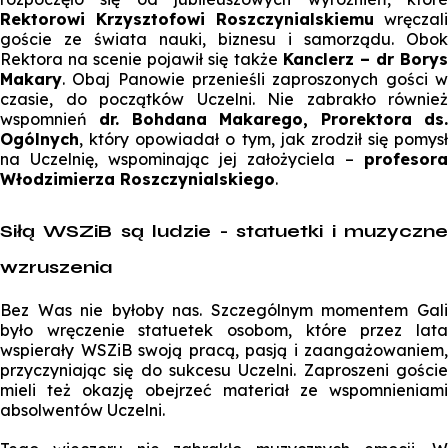
Rektorowi Krzysztofowi Roszczynialskiemu
wręczali
goście ze świata nauki, biznesu i samorządu. Obok
Rektora na scenie pojawił się także
Kanclerz – dr Bory
Makary
. Obaj Panowie przenieśli zaproszonych gości w
czasie, do początków Uczelni. Nie zabrakło również
wspomnień
dr. Bohdana Makarego, Prorektora ds.
Ogólnych
, który opowiadał o tym, jak zrodził się pomysł
na Uczelnię, wspominając jej założyciela –
profesora
Włodzimierza Roszczynialskiego
.
Siłą WSZiB są ludzie - statuetki i muzyczne
wzruszenia
Bez Was nie byłoby nas. Szczególnym momentem Gali
było wręczenie statuetek osobom, które przez lata
wspierały WSZiB swoją pracą, pasją i zaangażowaniem,
przyczyniając się do sukcesu Uczelni. Zaproszeni goście
mieli też okazję obejrzeć materiał ze wspomnieniami
absolwentów Uczelni.