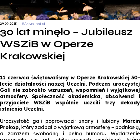
29.09.2025
#Aktualności
30 lat minęło – Jubileusz
WSZiB w Operze
Krakowskiej
11 czerwca świętowaliśmy w Operze Krakowskiej 30-
lecie działalności naszej Uczelni. Podczas uroczystej
Gali nie zabrakło wzruszeń, wspomnień i wyjątkowej
atmosfery. Społeczność akademicka, absolwenci i
przyjaciele WSZiB wspólnie uczcili trzy dekady
istnienia Uczelni.
Uroczystość gali poprowadził znany i lubiany
Marcin
Prokop
, który zadbał o wyjątkową atmosferę – podniosłą,
a zarazem swobodną i pełną humoru
.
Wydarzenie
rozpoczęło się od jubileuszowych wyróżnień, które