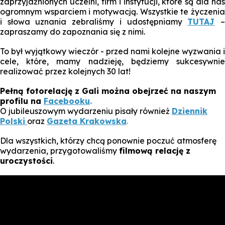
zaprzyjaźnionych uczelni, firm i instytucji, które są dla nas
ogromnym wsparciem i motywacją. Wszystkie te życzenia
i słowa uznania zebraliśmy i udostępniamy
TUTAJ
zapraszamy do zapoznania się z nimi.
To był wyjątkowy wieczór - przed nami kolejne wyzwania i
cele, które, mamy nadzieję, będziemy sukcesywnie
realizować przez kolejnych 30 lat!
Pełną fotorelację z Gali można obejrzeć na naszym
profilu na
Facebooku
.
O jubileuszowym wydarzeniu pisały również
Dziennik
Polski
oraz
Gazeta Krakowska
.
Dla wszystkich, którzy chcą ponownie poczuć atmosferę
wydarzenia, przygotowaliśmy
filmową relację z
uroczystości
.