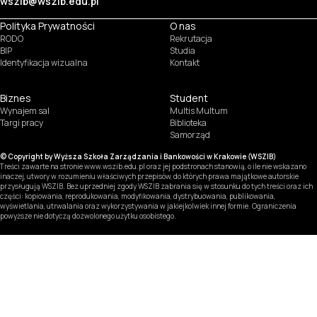
wszib@wszib.edu.pl
Polityka Prywatności
O nas
RODO
Rekrutacja
BIP
Studia
Identyfikacja wizualna
Kontakt
Biznes
Student
Wynajem sal
Multis Multum
Targi pracy
Biblioteka
Samorząd
© Copyright by Wyższa Szkoła Zarządzania i Bankowości w Krakowie (WSZIB)
Treści zawarte na stronie www.wszib.edu.pl oraz jej podstronach stanowią, o ile nie wskazano
inaczej, utwory w rozumieniu właściwych przepisów, do których prawa majątkowe autorskie
przysługują WSZIB. Bez uprzedniej zgody WSZIB zabrania się w stosunku do tych treści oraz ich
części: kopiowania, reprodukowania, modyfikowania, dystrybuowania, publikowania,
wyświetlania, utrwalania oraz wykorzystywania w jakiejkolwiek innej formie. Ograniczenia
powyższe nie dotyczą dozwolonego użytku osobistego.