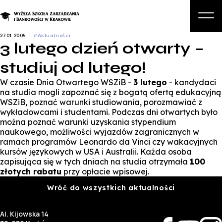
27.01.2005
#Aktualności
3 lutego dzień otwarty –
O nas
studiuj od lutego!
Studia
W czasie Dnia Otwartego WSZiB -
3 lutego
- kandydaci
Studia podyplomowe i kursy
na studia mogli zapoznać się z bogatą ofertą edukacyjną
WSZiB, poznać warunki studiowania, porozmawiać z
Kandydat
wykładowcami i studentami. Podczas dni otwartych było
można poznać warunki uzyskania stypendium
Student
naukowego, możliwości wyjazdów zagranicznych w
ramach programów Leonardo da Vinci czy wakacyjnych
Biznes
kursów językowych w USA i Australii. Każda osoba
zapisująca się w tych dniach na studia otrzymała
100
Zapisz się na studia
złotych rabatu
przy opłacie wpisowej.
Wróć do wszystkich aktualności
Al. Kijowska 14