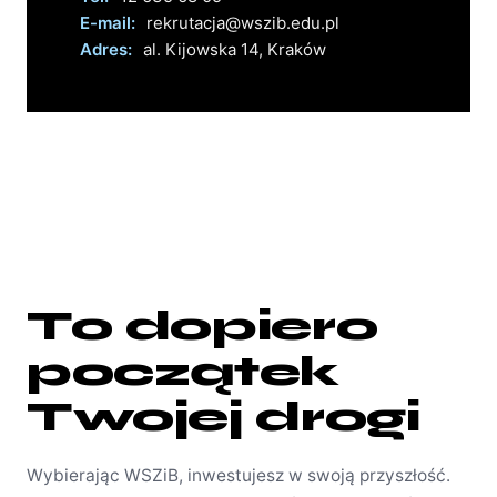
E-mail:
rekrutacja@wszib.edu.pl
Adres:
al. Kijowska 14, Kraków
To dopiero
początek
Twojej drogi
Wybierając WSZiB, inwestujesz w swoją przyszłość.