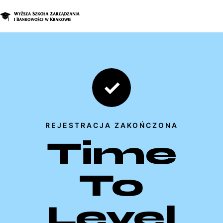
O nas
Studia
✓
Studia podyplomowe i kursy
Kandydat
REJESTRACJA ZAKOŃCZONA
Student
Time
Biznes
Zapisz się na studia
To
Level