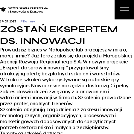
19.05.2013
#Kariery
ZOSTAŃ EKSPERTEM
O nas
DS. INNOWACJI
Studia
Prowadzisz biznes w Małopolsce lub pracujesz w mikro,
Studia podyplomowe i kursy
małej firmie? Już teraz zgłoś się do projektu Małopolskiej
Agencji Rozwoju Regionalnego S.A. W nowym projekcie
Kandydat
„Ekspert do spraw innowacji” przygotowaliśmy
atrakcyjną ofertę bezpłatnych szkoleń i warsztatów.
Student
W trakcie szkoleń wykorzystywane są autorskie gry
symulacyjne. Nowoczesne narzędzia dostarczą Ci pełny
Biznes
zakres doświadczeń związany z planowaniem i
wdrażaniem innowacji w firmach. Szkolenia prowadzone
Zapisz się na studia
przez profesjonalnych trenerów.
Szkolenia obejmują zagadnienia z zakresu innowacji
technologicznych, organizacyjnych, procesowych i
marketingowych dopasowanych do specyficznych
potrzeb sektora mikro i małych przedsiębiorstw.
Tematyka szkoleń dotyczy: