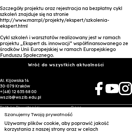
Szczegóły projektu oraz rejestracja na bezpłatny cykl
szkoleń znajduje się na stronie
http://www.marr.pl/projekty/ekspert/szkolenia-
ekspert.html
Cykl szkoleń i warsztatów realizowany jest w ramach
projektu „Ekspert ds. innowacji” współfinansowanego ze
środków Unii Europejskiej w ramach Europejskiego
Funduszu Społecznego.
Wróć do wszystkich aktualności
Al. Kijowska 14
30-079 Kraków
+(48) 12 635 68 00
wszib@wszib.edu.pl
Polityka Prywatności
O nas
RODO
Rekrutacja
Szanujemy Twoją prywatność
BIP
Studia
Identyfikacja wizualna
Kontakt
Używamy plików cookie, aby poprawić jakość
korzystania z naszej strony oraz w celach