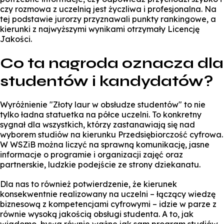
czy rozmowa z uczelnią jest życzliwa i profesjonalna. Na
tej podstawie jurorzy przyznawali punkty rankingowe, a
kierunki z najwyższymi wynikami otrzymały Licencję
Jakości.
Co ta nagroda oznacza dla
studentów i kandydatów?
Wyróżnienie "Złoty laur w obsłudze studentów" to nie
tylko ładna statuetka na półce uczelni. To konkretny
sygnał dla wszystkich, którzy zastanawiają się nad
wyborem studiów na kierunku Przedsiębiorczość cyfrowa.
W WSZiB można liczyć na sprawną komunikację, jasne
informacje o programie i organizacji zajęć oraz
partnerskie, ludzkie podejście ze strony dziekanatu.
Dla nas to również potwierdzenie, że kierunek
konsekwentnie realizowany na uczelni – łączący wiedzę
biznesową z kompetencjami cyfrowymi – idzie w parze z
równie wysoką jakością obsługi studenta. A to, jak
wiadomo, bywa równie ważne jak sam program studiów,