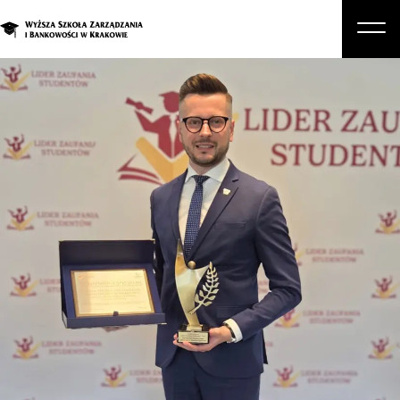
O nas
Studia
Studia podyplomowe i kursy
Kandydat
Student
Biznes
Zapisz się na studia