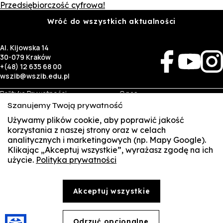
Przedsiębiorczość cyfrowa!
Wróć do wszystkich aktualności
Al. Kijowska 14
30-079 Kraków
+(48) 12 635 68 00
wszib@wszib.edu.pl
Polityka Prywatności
O nas
RODO
Rekrutacja
Szanujemy Twoją prywatność
BIP
Studia
Identyfikacja wizualna
Kontakt
Używamy plików cookie, aby poprawić jakość
korzystania z naszej strony oraz w celach
analitycznych i marketingowych (np. Mapy Google).
Biznes
Student
Klikając „Akceptuj wszystkie”, wyrażasz zgodę na ich
Wynajem sal
Multis Multum
użycie.
Polityka prywatności
SUSZI
Targi pracy
Biblioteka
Samorząd
SAKE
© Copyright by Wyższa Szkoła Zarządzania i Bankowości w Krakowie (WSZIB)
Akceptuj wszystkie
Treści zawarte na stronie www.wszib.edu.pl oraz jej podstronach stanowią, o ile nie wskazano
Webmail
inaczej, utwory w rozumieniu właściwych przepisów, do których prawa majątkowe autorskie
przysługują WSZIB. Bez uprzedniej zgody WSZIB zabrania się w stosunku do tych treści oraz ich
części: kopiowania, reprodukowania, modyfikowania, dystrybuowania, publikowania,
Office 365
wyświetlania, utrwalania oraz wykorzystywania w jakiejkolwiek innej formie. Ograniczenia
Odrzuć opcjonalne