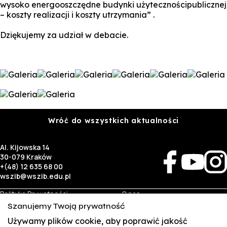
wysoko energooszczędne budynki użytecznościpublicznej
– koszty realizacji i koszty utrzymania” .
Dziękujemy za udział w debacie.
Wróć do wszystkich aktualności
Al. Kijowska 14
30-079 Kraków
+(48) 12 635 68 00
wszib@wszib.edu.pl
Polityka Prywatności
O nas
RODO
Rekrutacja
Szanujemy Twoją prywatność
BIP
Studia
Używamy plików cookie, aby poprawić jakość
Identyfikacja wizualna
Kontakt