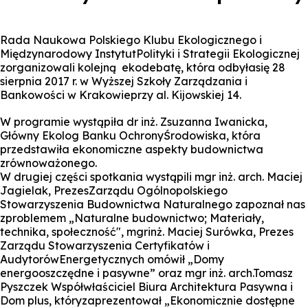
Rada Naukowa Polskiego Klubu Ekologicznego i
Międzynarodowy InstytutPolityki i Strategii Ekologicznej
zorganizowali kolejną ekodebatę, która odbyłasię 28
sierpnia 2017 r. w Wyższej Szkoły Zarządzania i
Bankowości w Krakowieprzy al. Kijowskiej 14.
W programie wystąpiła dr inż. Zsuzanna Iwanicka,
Główny Ekolog Banku OchronyŚrodowiska, która
przedstawiła ekonomiczne aspekty budownictwa
zrównoważonego.
W drugiej części spotkania wystąpili mgr inż. arch. Maciej
Jagielak, PrezesZarządu Ogólnopolskiego
Stowarzyszenia Budownictwa Naturalnego zapoznał nas
zproblemem „Naturalne budownictwo; Materiały,
technika, społeczność", mgrinż. Maciej Surówka, Prezes
Zarządu Stowarzyszenia Certyfikatów i
AudytorówEnergetycznych omówił „Domy
energooszczędne i pasywne” oraz mgr inż. arch.Tomasz
Pyszczek Współwłaściciel Biura Architektura Pasywna i
Dom plus, któryzaprezentował „Ekonomicznie dostępne