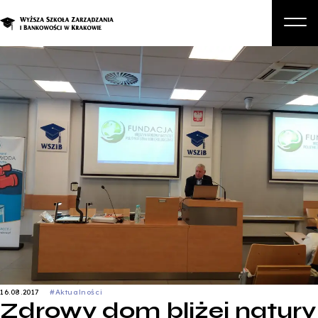
O nas
Studia
Studia podyplomowe i kursy
Kandydat
Student
Biznes
Zapisz się na studia
16.08.2017
#Aktualności
Zdrowy dom bliżej natury