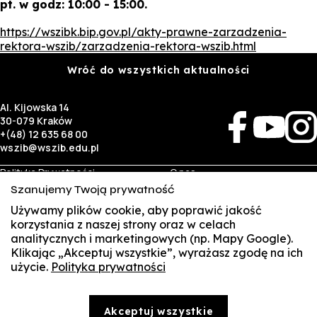
pt. w godz: 10:00 - 15:00.
https://wszibk.bip.gov.pl/akty-prawne-zarzadzenia-
rektora-wszib/zarzadzenia-rektora-wszib.html
Wróć do wszystkich aktualności
Al. Kijowska 14
30-079 Kraków
+(48) 12 635 68 00
wszib@wszib.edu.pl
Polityka Prywatności
O nas
RODO
Rekrutacja
Szanujemy Twoją prywatność
BIP
Studia
Identyfikacja wizualna
Kontakt
Używamy plików cookie, aby poprawić jakość
korzystania z naszej strony oraz w celach
analitycznych i marketingowych (np. Mapy Google).
Biznes
Student
Klikając „Akceptuj wszystkie”, wyrażasz zgodę na ich
Wynajem sal
Multis Multum
użycie.
Polityka prywatności
SUSZI
Targi pracy
Biblioteka
Samorząd
SAKE
© Copyright by Wyższa Szkoła Zarządzania i Bankowości w Krakowie (WSZIB)
Akceptuj wszystkie
Treści zawarte na stronie www.wszib.edu.pl oraz jej podstronach stanowią, o ile nie wskazano