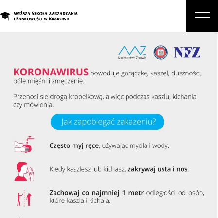
O nas
Studia
Studia podyplomowe i kursy
Kandydat
Student
Biznes
Zapisz się na studia