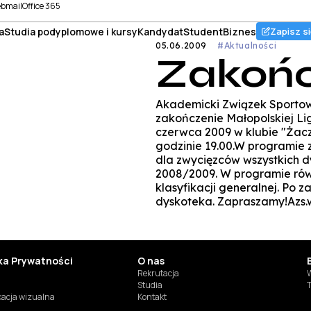
bmail
Office 365
a
Studia podyplomowe i kursy
Kandydat
Student
Biznes
Zapisz si
05.06.2009
#Aktualności
Zakońc
Akademicki Związek Sportow
zakończenie Małopolskiej Lig
czerwca 2009 w klubie "Żacz
godzinie 19.00.W programie
dla zwycięzców wszystkich 
2008/2009. W programie rów
klasyfikacji generalnej. Po z
dyskoteka. Zapraszamy!Azs.w
yka Prywatności
O nas
Rekrutacja
W
Studia
T
ikacja wizualna
Kontakt