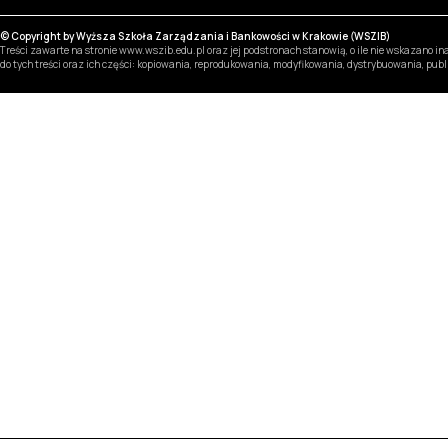
© Copyright by Wyższa Szkoła Zarządzania i Bankowości w Krakowie (WSZIB)
Treści zawarte na stronie www.wszib.edu.pl oraz jej podstronach stanowią, o ile nie wskazano 
do tych treści oraz ich części: kopiowania, reprodukowania, modyfikowania, dystrybuowania, pub