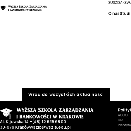
SUSZI
SAKE
We
O nas
Studi
Wróć do wszystkich aktualności
Polit
RODO
BIP
Al. Kijowska 14
+(48) 12 635 68 00
Identyf
30-079 Kraków
wszib@wszib.edu.pl