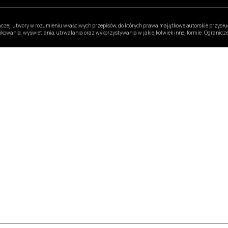
inaczej, utwory w rozumieniu właściwych przepisów, do których prawa majątkowe autorskie przys
likowania, wyświetlania, utrwalania oraz wykorzystywania w jakiejkolwiek innej formie. Ogranic