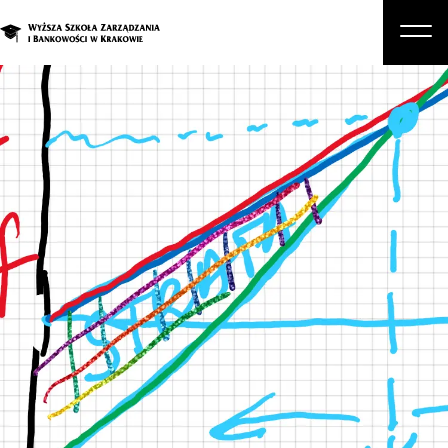
O nas
Studia
Studia podyplomowe i kursy
Kandydat
Student
Biznes
Zapisz się na studia