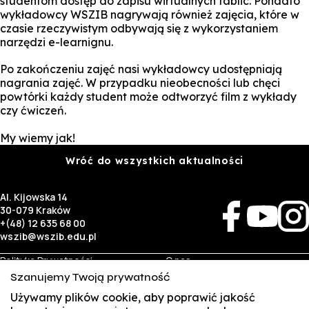
studentom dostęp do zapisu wirtualnych tablic. Ponadto
wykładowcy WSZIB nagrywają również zajęcia, które w
czasie rzeczywistym odbywają się z wykorzystaniem
narzędzi e-learnignu.
Po zakończeniu zajęć nasi wykładowcy udostępniają
nagrania zajęć. W przypadku nieobecności lub chęci
powtórki każdy student może odtworzyć film z wykłady
czy ćwiczeń.
My wiemy jak!
Wróć do wszystkich aktualności
Al. Kijowska 14
30-079 Kraków
+(48) 12 635 68 00
wszib@wszib.edu.pl
Polityka Prywatności
O nas
RODO
Rekrutacja
Szanujemy Twoją prywatność
BIP
Studia
Identyfikacja wizualna
Kontakt
Używamy plików cookie, aby poprawić jakość