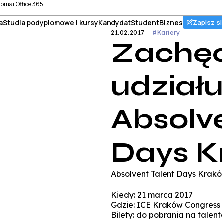
bmail
Office 365
a
Studia podyplomowe i kursy
Kandydat
Student
Biznes
Zapisz si
21.02.2017
#Kariery
Zachę
udział
Absolve
Days K
Absolvent Talent Days Krak
Kiedy: 21 marca 2017
Gdzie: ICE Kraków Congress
Bilety: do pobrania na talent