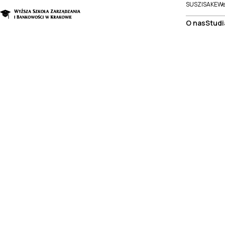
SUSZI
SAKE
We
O nas
Studi