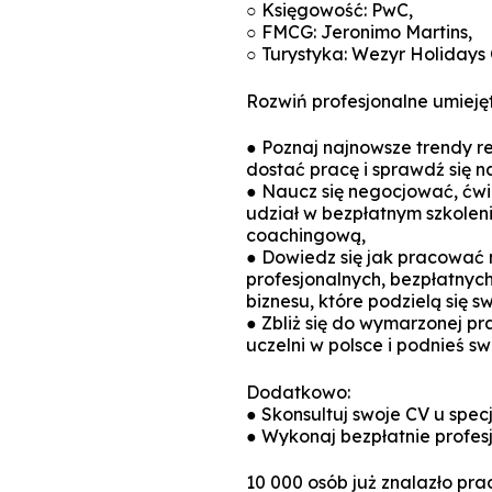
○ Księgowość: PwC,
○ FMCG: Jeronimo Martins,
○ Turystyka: Wezyr Holidays 
Rozwiń profesjonalne umieję
● Poznaj najnowsze trendy re
dostać pracę i sprawdź się 
● Naucz się negocjować, ćwi
udział w bezpłatnym szkolen
coachingową,
● Dowiedz się jak pracować 
profesjonalnych, bezpłatnyc
biznesu, które podzielą się
● Zbliż się do wymarzonej pr
uczelni w polsce i podnieś sw
Dodatkowo:
● Skonsultuj swoje CV u spec
● Wykonaj bezpłatnie profes
10 000 osób już znalazło pra