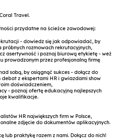
Technologie cyfrowe w marketingu
Manager Projektów AI
Marketing i social media
Coral Travel.
Lean Sigma Academy
AI w kreacji i komunikacji cyfrowej
tności przydatne na ścieżce zawodowej:
Manager Industry 4.0
krutacji - dowiedz się jak odpowiadać, by
TPM Champion - Utrzymanie ruc
na próbnych rozmowach rekrutacyjnych,
prak
cz asertywność i poznaj biurową etykietę - weź
iu prowadzonym przez profesjonalną firmę
Manager jakości i bezpieczeń
żywn
nad sobą, by osiągnąć sukces - dołącz do
h debat z ekspertami HR i gwiazdami show
Manager Planowania i Zarządz
 swoim doświadczeniem,
Produ
acy - poznaj ofertę edukacyjną najlepszych
oje kwalifikacje.
jalistów HR największych firm w Polsce,
jonalne zdjęcie do dokumentów aplikacyjnych.
cę lub praktykę razem z nami. Dołącz do nich!