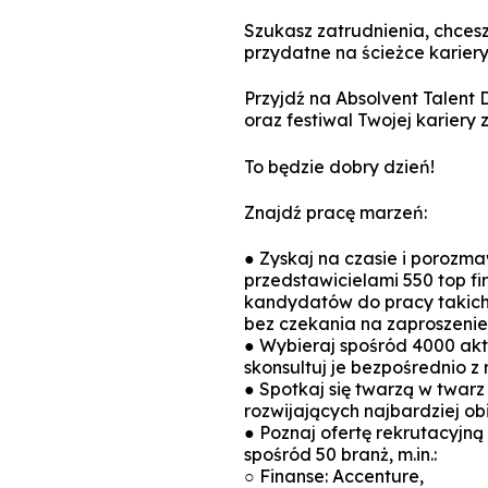
Szukasz zatrudnienia, chcesz 
przydatne na ścieżce karier
Przyjdź na Absolvent Talent 
oraz festiwal Twojej kariery
To będzie dobry dzień!
Znajdź pracę marzeń:
● Zyskaj na czasie i porozm
przedstawicielami 550 top fir
kandydatów do pracy takich 
bez czekania na zaproszeni
● Wybieraj spośród 4000 aktu
skonsultuj je bezpośrednio z
● Spotkaj się twarzą w twarz
rozwijających najbardziej ob
● Poznaj ofertę rekrutacyjną
spośród 50 branż, m.in.:
○ Finanse: Accenture,