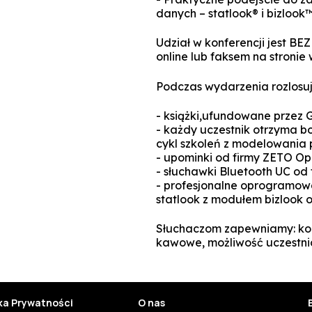
danych – statlook® i bizlook
Udział w konferencji jest BE
online lub faksem na stroni
Podczas wydarzenia rozlosuj
- książki,ufundowane prze
- każdy uczestnik otrzyma b
cykl szkoleń z modelowani
- upominki od firmy ZETO Op
- słuchawki Bluetooth UC od 
- profesjonalne oprogramowa
statlook z modułem bizlook o
Słuchaczom zapewniamy: kom
kawowe, możliwość uczestni
yka Prywatności
O nas