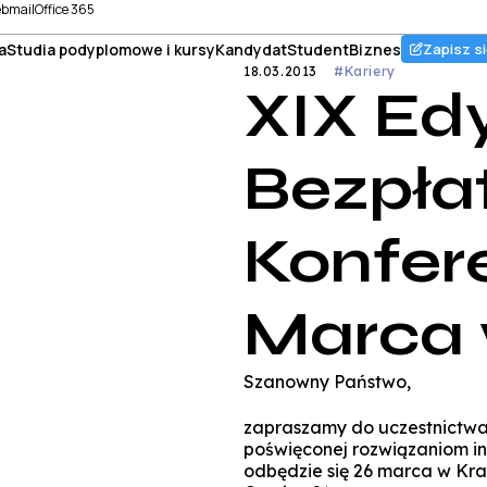
bmail
Office 365
a
Studia podyplomowe i kursy
Kandydat
Student
Biznes
Zapisz si
18.03.2013
#Kariery
XIX Ed
Bezpła
Konfere
Marca 
Szanowny Państwo,
zapraszamy do uczestnictwa 
poświęconej rozwiązaniom in
odbędzie się 26 marca w Krak