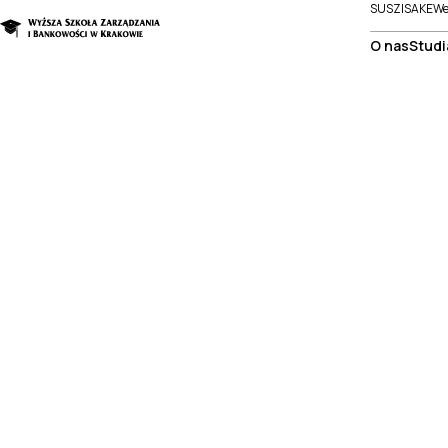
SUSZI
SAKE
We
O nas
Studi