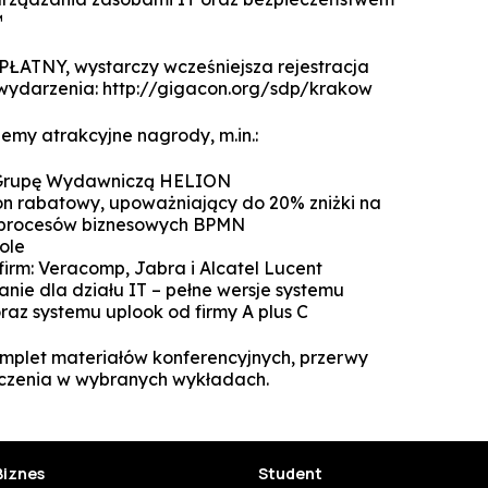
Technologie cyfrowe w marketingu
™
Manager Projektów AI
Marketing i social media
ZPŁATNY, wystarczy wcześniejsza rejestracja
Lean Sigma Academy
e wydarzenia: http://gigacon.org/sdp/krakow
AI w kreacji i komunikacji cyfrowej
Manager Industry 4.0
emy atrakcyjne nagrody, m.in.:
TPM Champion - Utrzymanie ruc
prak
z Grupę Wydawniczą HELION
on rabatowy, upoważniający do 20% zniżki na
Manager jakości i bezpieczeń
a procesów biznesowych BPMN
żywn
ole
firm: Veracomp, Jabra i Alcatel Lucent
Manager Planowania i Zarządz
nie dla działu IT – pełne wersje systemu
Produ
raz systemu uplook od firmy A plus C
plet materiałów konferencyjnych, przerwy
czenia w wybranych wykładach.
Biznes
Student
SUSZI