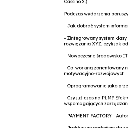
Cassino 2.)
Podczas wydarzenia poruszym
- Jak dobrać system informa
- Zintegrowany system klasy
rozwiązania XYZ, czyli jak 
- Nowoczesne środowisko IT 
- Co-working zorientowany n
motywacyjno-rozwojowych
- Oprogramowanie jako prze
- Czy już czas na PLM? Efek
wspomagających zarządzani
- PAYMENT FACTORY - Autom
- Praktyczne podejście do 