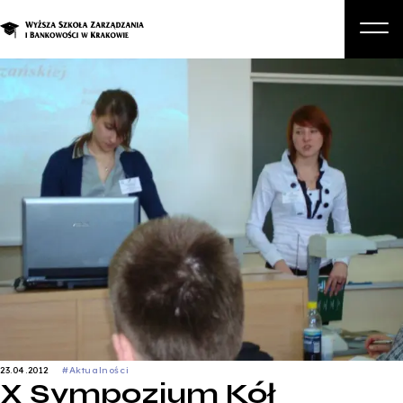
O nas
Studia
Studia podyplomowe i kursy
Kandydat
Student
Biznes
Zapisz się na studia
23.04.2012
#Aktualności
X Sympozjum Kół