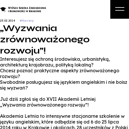
23.02.2014
#Kariery
„Wyzwania
O nas
zrównoważonego
Studia
rozwoju”!
Studia podyplomowe i kursy
Interesujesz się ochroną środowiska, urbanistyką,
Kandydat
architekturą krajobrazu, polityką lokalną?
Chcesz poznać praktyczne aspekty zrównoważonego
Student
rozwoju?
Swobodnie posługujesz się językiem angielskim i nie boisz
Biznes
się wyzwań?
Zapisz się na studia
Już dziś zgłoś się do XVII Akademii Letniej
„Wyzwania zrównoważonego rozwoju”!
Akademia Letnia to intensywne stacjonarne szkolenie w
języku angielskim, które odbędzie się od 6 do 25 lipca
2014 roku w Krakowie i okolicach. 28 uczestników z Polski