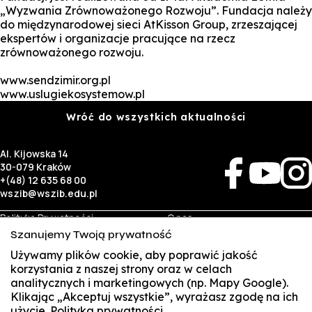
„Wyzwania Zrównoważonego Rozwoju”. Fundacja należy
do międzynarodowej sieci AtKisson Group, zrzeszającej
ekspertów i organizacje pracujące na rzecz
zrównoważonego rozwoju.
www.sendzimir.org.pl
www.uslugiekosystemow.pl
Wróć do wszystkich aktualności
Al. Kijowska 14
30-079 Kraków
+(48) 12 635 68 00
wszib@wszib.edu.pl
Polityka Prywatności
O nas
RODO
Rekrutacja
Szanujemy Twoją prywatność
BIP
Studia
Identyfikacja wizualna
Kontakt
Używamy plików cookie, aby poprawić jakość
korzystania z naszej strony oraz w celach
analitycznych i marketingowych (np. Mapy Google).
Biznes
Student
Klikając „Akceptuj wszystkie”, wyrażasz zgodę na ich
Wynajem sal
Multis Multum
użycie.
Polityka prywatności
SUSZI