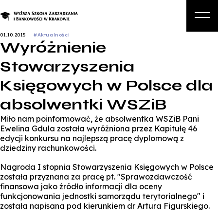
01.10.2015
#Aktualności
Wyróżnienie
O nas
Stowarzyszenia
Studia
Księgowych w Polsce dla
Studia podyplomowe i kursy
absolwentki WSZiB
Kandydat
Miło nam poinformować, że absolwentka WSZiB Pani
Student
Ewelina Gdula została wyróżniona przez Kapitułę 46
edycji konkursu na najlepszą pracę dyplomową z
Biznes
dziedziny rachunkowości.
Zapisz się na studia
Nagroda I stopnia Stowarzyszenia Księgowych w Polsce
została przyznana za pracę pt. "Sprawozdawczość
finansowa jako źródło informacji dla oceny
funkcjonowania jednostki samorządu terytorialnego" i
została napisana pod kierunkiem dr Artura Figurskiego.