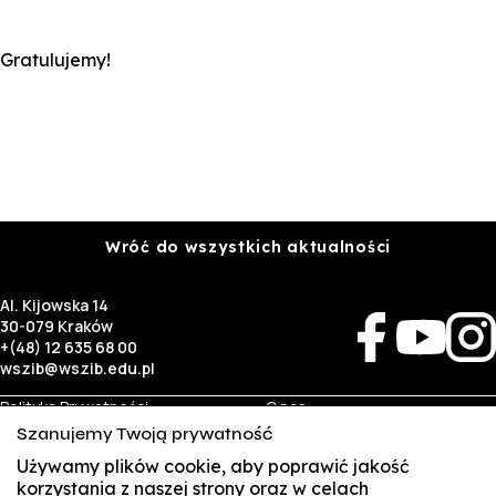
Gratulujemy!
Wróć do wszystkich aktualności
Al. Kijowska 14
30-079 Kraków
+(48) 12 635 68 00
wszib@wszib.edu.pl
Polityka Prywatności
O nas
RODO
Rekrutacja
Szanujemy Twoją prywatność
BIP
Studia
Używamy plików cookie, aby poprawić jakość
Identyfikacja wizualna
Kontakt
korzystania z naszej strony oraz w celach