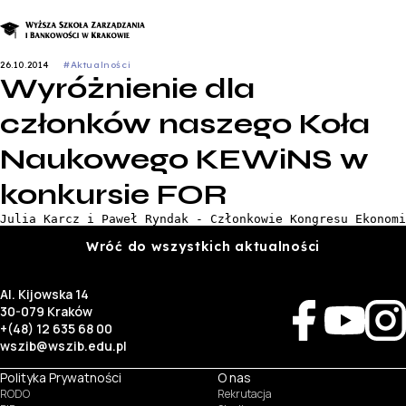
26.10.2014
#Aktualności
Wyróżnienie dla
członków naszego Koła
Naukowego KEWiNS w
konkursie FOR
Julia Karcz i Paweł Ryndak - Członkowie Kongresu Ekonomi
Wróć do wszystkich aktualności
Al. Kijowska 14
30-079 Kraków
+(48) 12 635 68 00
wszib@wszib.edu.pl
Polityka Prywatności
O nas
RODO
Rekrutacja