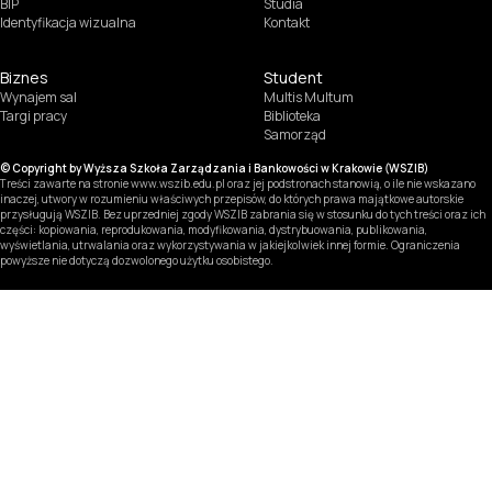
BIP
Studia
Identyfikacja wizualna
Kontakt
Biznes
Student
Wynajem sal
Multis Multum
Targi pracy
Biblioteka
Samorząd
© Copyright by Wyższa Szkoła Zarządzania i Bankowości w Krakowie (WSZIB)
Treści zawarte na stronie www.wszib.edu.pl oraz jej podstronach stanowią, o ile nie wskazano
inaczej, utwory w rozumieniu właściwych przepisów, do których prawa majątkowe autorskie
przysługują WSZIB. Bez uprzedniej zgody WSZIB zabrania się w stosunku do tych treści oraz ich
części: kopiowania, reprodukowania, modyfikowania, dystrybuowania, publikowania,
wyświetlania, utrwalania oraz wykorzystywania w jakiejkolwiek innej formie. Ograniczenia
powyższe nie dotyczą dozwolonego użytku osobistego.