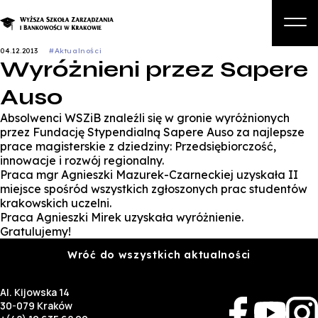
04.12.2013
#Aktualności
Wyróżnieni przez Sapere
O nas
Auso
Studia
Absolwenci WSZiB znaleźli się w gronie wyróżnionych
Studia podyplomowe i kursy
przez Fundację Stypendialną Sapere Auso za najlepsze
prace magisterskie z dziedziny: Przedsiębiorczość,
Kandydat
innowacje i rozwój regionalny.
Praca mgr Agnieszki Mazurek-Czarneckiej uzyskała II
Student
miejsce spośród wszystkich zgłoszonych prac studentów
krakowskich uczelni.
Biznes
Praca Agnieszki Mirek uzyskała wyróżnienie.
Gratulujemy!
Zapisz się na studia
Wróć do wszystkich aktualności
Al. Kijowska 14
30-079 Kraków