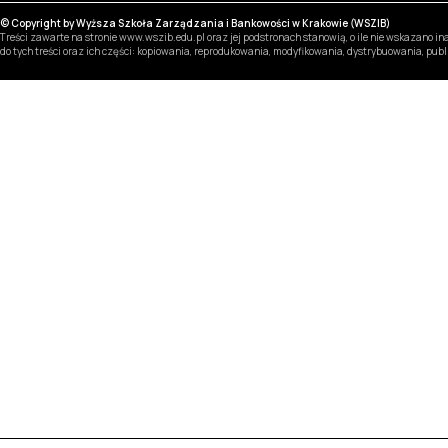
© Copyright by Wyższa Szkoła Zarządzania i Bankowości w Krakowie (WSZIB)
Treści zawarte na stronie www.wszib.edu.pl oraz jej podstronach stanowią, o ile nie wskazano 
do tych treści oraz ich części: kopiowania, reprodukowania, modyfikowania, dystrybuowania, pub