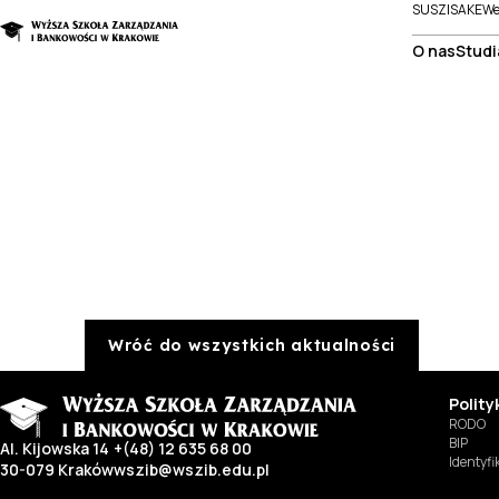
SUSZI
SAKE
We
O nas
Studi
Wróć do wszystkich aktualności
Polit
RODO
BIP
Al. Kijowska 14
+(48) 12 635 68 00
Identyf
30-079 Kraków
wszib@wszib.edu.pl