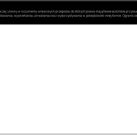
inaczej, utwory w rozumieniu właściwych przepisów, do których prawa majątkowe autorskie przys
likowania, wyświetlania, utrwalania oraz wykorzystywania w jakiejkolwiek innej formie. Ogranic