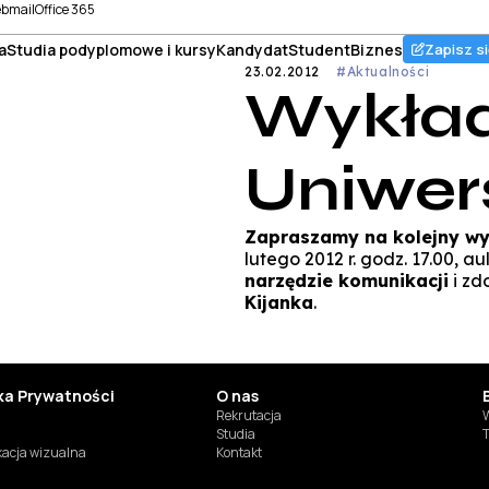
bmail
Office 365
a
Studia podyplomowe i kursy
Kandydat
Student
Biznes
Zapisz si
23.02.2012
#Aktualności
Wykła
Uniwer
Zapraszamy na kolejny w
lutego 2012 r. godz. 17.00, au
narzędzie komunikacji
i zd
Kijanka
.
yka Prywatności
O nas
Rekrutacja
W
Studia
T
ikacja wizualna
Kontakt