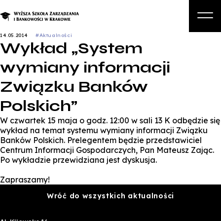
14.05.2014
#Aktualności
Wykład „System
O nas
wymiany informacji
Studia
Związku Banków
Studia podyplomowe i kursy
Polskich”
Kandydat
W czwartek 15 maja o godz. 12:00 w sali 13 K odbędzie się
Student
wykład na temat systemu wymiany informacji Związku
Banków Polskich. Prelegentem będzie przedstawiciel
Biznes
Centrum Informacji Gospodarczych, Pan Mateusz Zając.
Po wykładzie przewidziana jest dyskusja.
Zapisz się na studia
Zapraszamy!
Wróć do wszystkich aktualności