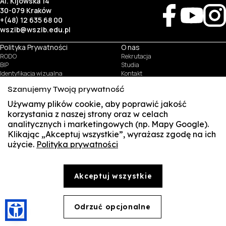
Al. Kijowska 14
30-079 Kraków
+(48) 12 635 68 00
wszib@wszib.edu.pl
Polityka Prywatności
O nas
RODO
Rekrutacja
BIP
Studia
Identyfikacja wizualna
Kontakt
Szanujemy Twoją prywatność
Biznes
Student
Używamy plików cookie, aby poprawić jakość
Wynajem sal
Multis Multum
korzystania z naszej strony oraz w celach
Targi pracy
Biblioteka
analitycznych i marketingowych (np. Mapy Google).
Samorząd
Klikając „Akceptuj wszystkie”, wyrażasz zgodę na ich
© Copyright by Wyższa Szkoła Zarządzania i Bankowości w Krakowie (WSZIB)
użycie.
Polityka prywatności
SUSZI
Treści zawarte na stronie www.wszib.edu.pl oraz jej podstronach stanowią, o ile nie wskazano
inaczej, utwory w rozumieniu właściwych przepisów, do których prawa majątkowe autorskie
przysługują WSZIB. Bez uprzedniej zgody WSZIB zabrania się w stosunku do tych treści oraz ich
SAKE
części: kopiowania, reprodukowania, modyfikowania, dystrybuowania, publikowania,
Akceptuj wszystkie
wyświetlania, utrwalania oraz wykorzystywania w jakiejkolwiek innej formie. Ograniczenia
powyższe nie dotyczą dozwolonego użytku osobistego.
Webmail
Office 365
Odrzuć opcjonalne
🍪