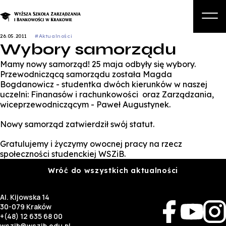
26.05.2011
#Aktualności
Wybory samorządu
O nas
Mamy nowy samorząd! 25 maja odbyły się wybory.
Studia
Przewodniczącą samorządu została Magda
Bogdanowicz - studentka dwóch kierunków w naszej
Studia podyplomowe i kursy
uczelni: Finanasów i rachunkowości oraz Zarządzania,
wiceprzewodniczącym - Paweł Augustynek.
Kandydat
Nowy samorząd zatwierdził swój statut.
Student
Gratulujemy i życzymy owocnej pracy na rzecz
Biznes
społeczności studenckiej WSZiB.
Wróć do wszystkich aktualności
Zapisz się na studia
Al. Kijowska 14
30-079 Kraków
+(48) 12 635 68 00
wszib@wszib.edu.pl