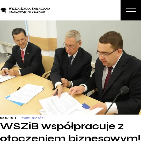
O nas
Studia
Studia podyplomowe i kursy
Kandydat
Student
Biznes
Zapisz się na studia
06.07.2011
#Aktualności
WSZiB współpracuje z
otoczeniem biznesowym!