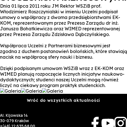
Dnia 01 lipca 2011 roku JM Rektor WSZiB prof.
Włodzimierz Roszczynialski w imieniu Uczelni podpisał
umowy o współpracy z dwoma przedsiębiorstwami EK-
KOM, reprezentowanym przez Prezesa Zarządu dr inż.
Janusza Bohatkiewicza oraz WIMED reprezentowanej
przez Prezesa Zarządu Zdzisława Dąbczyńskiego.
Współpraca Uczelni z Partnerami biznesowymi jest
zgodna z duchem postanowień bolońskich, które stawiają
nacisk na współpracę sfery nauki i biznesu.
Dzięki podpisanym umowom WSZiB wraz z EK-KOM oraz
WIMED planują rozpoczęcie licznych inicjatyw naukowo-
dydaktycznych; studenci naszej Uczelni mogą również
liczyć na ciekawy program praktyk studenckich.
Wróć do wszystkich aktualności
Al. Kijowska 14
30-079 Kraków
+(48) 12 635 68 00