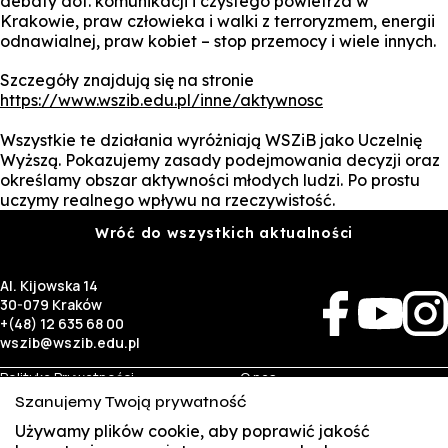
debaty dot. komunikacji i czystego powietrza w
Krakowie, praw człowieka i walki z terroryzmem, energii
odnawialnej, praw kobiet – stop przemocy i wiele innych.
Szczegóły znajdują się na stronie
https://www.wszib.edu.pl/inne/aktywnosc
Wszystkie te działania wyróżniają WSZiB jako Uczelnię
Wyższą. Pokazujemy zasady podejmowania decyzji oraz
określamy obszar aktywności młodych ludzi. Po prostu
uczymy realnego wpływu na rzeczywistość.
Wróć do wszystkich aktualności
Al. Kijowska 14
30-079 Kraków
+(48) 12 635 68 00
wszib@wszib.edu.pl
Polityka Prywatności
O nas
RODO
Rekrutacja
Szanujemy Twoją prywatność
BIP
Studia
Identyfikacja wizualna
Kontakt
Używamy plików cookie, aby poprawić jakość