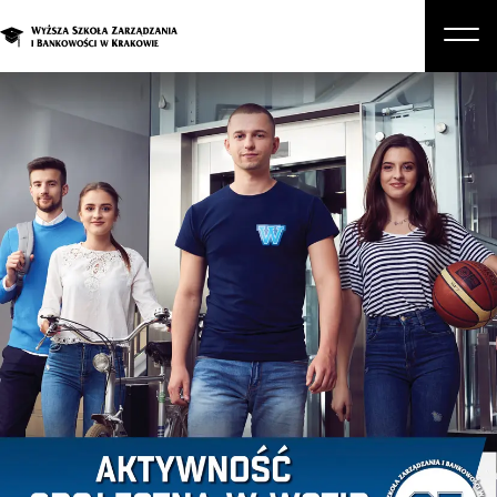
O nas
Studia
Studia podyplomowe i kursy
Kandydat
Student
Biznes
Zapisz się na studia