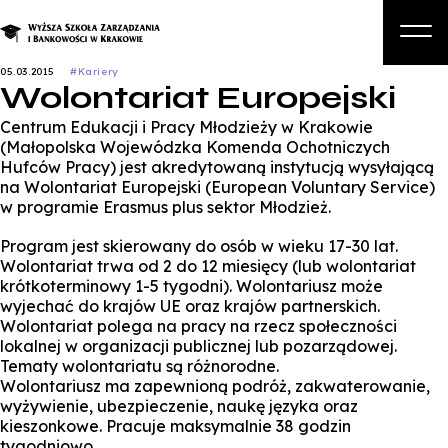
05.03.2015
#Kariery
Wolontariat Europejski
O nas
Centrum Edukacji i Pracy Młodzieży w Krakowie
Studia
(Małopolska Wojewódzka Komenda Ochotniczych
Hufców Pracy) jest akredytowaną instytucją wysyłającą
Studia podyplomowe i kursy
na Wolontariat Europejski (European Voluntary Service)
w programie Erasmus plus sektor Młodzież.
Kandydat
Program jest skierowany do osób w wieku 17-30 lat.
Student
Wolontariat trwa od 2 do 12 miesięcy (lub wolontariat
krótkoterminowy 1-5 tygodni). Wolontariusz może
Biznes
wyjechać do krajów UE oraz krajów partnerskich.
Wolontariat polega na pracy na rzecz społeczności
Zapisz się na studia
lokalnej w organizacji publicznej lub pozarządowej.
Tematy wolontariatu są różnorodne.
Wolontariusz ma zapewnioną podróż, zakwaterowanie,
wyżywienie, ubezpieczenie, naukę języka oraz
kieszonkowe. Pracuje maksymalnie 38 godzin
tygodniowo.