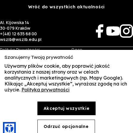
Wróć do wszystkich aktualności
Al. Kijowska 14
30-079 Kraków
+(48) 12 635 68 00
wszib@wszib.edu.pl
Polityka Prywatności
O nas
RODO
Rekrutacja
Szanujemy Twoją prywatność
BIP
Studia
Identyfikacja wizualna
Kontakt
Używamy plików cookie, aby poprawić jakość
korzystania z naszej strony oraz w celach
analitycznych i marketingowych (np. Mapy Google).
Biznes
Student
Klikając „Akceptuj wszystkie”, wyrażasz zgodę na ich
Wynajem sal
Multis Multum
użycie.
Polityka prywatności
SUSZI
Targi pracy
Biblioteka
Samorząd
SAKE
© Copyright by Wyższa Szkoła Zarządzania i Bankowości w Krakowie (WSZIB)
Akceptuj wszystkie
Treści zawarte na stronie www.wszib.edu.pl oraz jej podstronach stanowią, o ile nie wskazano
Webmail
inaczej, utwory w rozumieniu właściwych przepisów, do których prawa majątkowe autorskie
przysługują WSZIB. Bez uprzedniej zgody WSZIB zabrania się w stosunku do tych treści oraz ich
części: kopiowania, reprodukowania, modyfikowania, dystrybuowania, publikowania,
Office 365
wyświetlania, utrwalania oraz wykorzystywania w jakiejkolwiek innej formie. Ograniczenia
Odrzuć opcjonalne
🍪
powyższe nie dotyczą dozwolonego użytku osobistego.