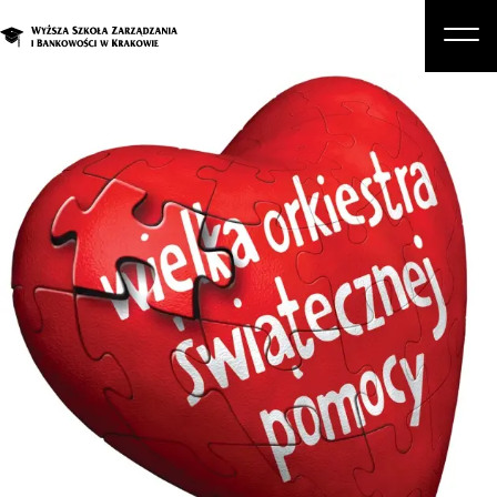
O nas
Studia
Studia podyplomowe i kursy
Kandydat
Student
Biznes
Zapisz się na studia