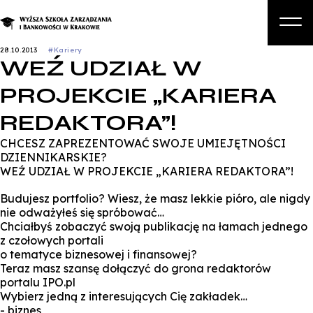
28.10.2013
#Kariery
WEŹ UDZIAŁ W
O nas
PROJEKCIE „KARIERA
Studia
REDAKTORA”!
Studia podyplomowe i kursy
CHCESZ ZAPREZENTOWAĆ SWOJE UMIEJĘTNOŚCI
Kandydat
DZIENNIKARSKIE?
WEŹ UDZIAŁ W PROJEKCIE „KARIERA REDAKTORA”!
Student
Budujesz portfolio? Wiesz, że masz lekkie pióro, ale nigdy
Biznes
nie odważyłeś się spróbować…
Chciałbyś zobaczyć swoją publikację na łamach jednego
Zapisz się na studia
z czołowych portali
o tematyce biznesowej i finansowej?
Teraz masz szansę dołączyć do grona redaktorów
portalu IPO.pl
Wybierz jedną z interesujących Cię zakładek…
- biznes