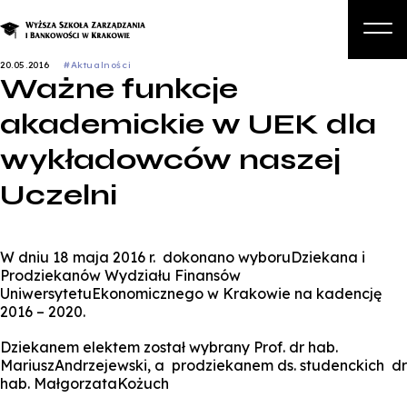
20.05.2016
#Aktualności
Ważne funkcje
O nas
akademickie w UEK dla
Studia
wykładowców naszej
Studia podyplomowe i kursy
Uczelni
Kandydat
Student
W dniu 18 maja 2016 r. dokonano wyboruDziekana i
Biznes
Prodziekanów Wydziału Finansów
UniwersytetuEkonomicznego w Krakowie na kadencję
Zapisz się na studia
2016 – 2020.
Dziekanem elektem został wybrany Prof. dr hab.
MariuszAndrzejewski, a prodziekanem ds. studenckich dr
hab. MałgorzataKożuch