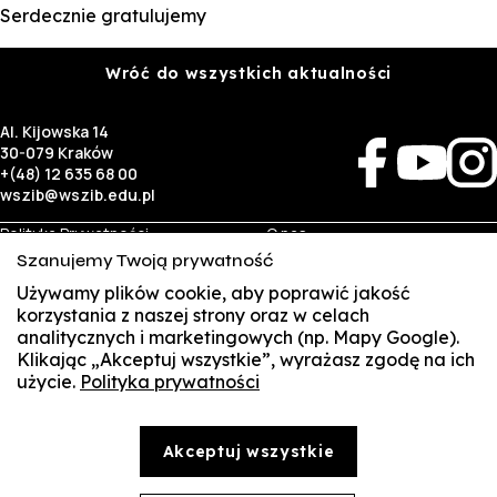
Serdecznie gratulujemy
Wróć do wszystkich aktualności
Al. Kijowska 14
30-079 Kraków
+(48) 12 635 68 00
wszib@wszib.edu.pl
Polityka Prywatności
O nas
RODO
Rekrutacja
Szanujemy Twoją prywatność
BIP
Studia
Identyfikacja wizualna
Kontakt
Używamy plików cookie, aby poprawić jakość
korzystania z naszej strony oraz w celach
analitycznych i marketingowych (np. Mapy Google).
Biznes
Student
Klikając „Akceptuj wszystkie”, wyrażasz zgodę na ich
Wynajem sal
Multis Multum
użycie.
Polityka prywatności
SUSZI
Targi pracy
Biblioteka
Samorząd
SAKE
© Copyright by Wyższa Szkoła Zarządzania i Bankowości w Krakowie (WSZIB)
Akceptuj wszystkie
Treści zawarte na stronie www.wszib.edu.pl oraz jej podstronach stanowią, o ile nie wskazano
Webmail
inaczej, utwory w rozumieniu właściwych przepisów, do których prawa majątkowe autorskie
przysługują WSZIB. Bez uprzedniej zgody WSZIB zabrania się w stosunku do tych treści oraz ich