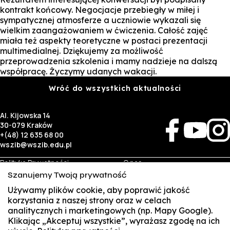
kontrakt końcowy. Negocjacje przebiegły w miłej i
sympatycznej atmosferze a uczniowie wykazali się
wielkim zaangażowaniem w ćwiczenia. Całość zajęć
miała też aspekty teoretyczne w postaci prezentacji
multimedialnej. Dziękujemy za możliwość
przeprowadzenia szkolenia i mamy nadzieje na dalszą
współpracę. Życzymy udanych wakacji.
Wróć do wszystkich aktualności
Al. Kijowska 14
30-079 Kraków
+(48) 12 635 68 00
wszib@wszib.edu.pl
Polityka Prywatności
O nas
RODO
Rekrutacja
Szanujemy Twoją prywatność
BIP
Studia
Używamy plików cookie, aby poprawić jakość
Identyfikacja wizualna
Kontakt
korzystania z naszej strony oraz w celach
analitycznych i marketingowych (np. Mapy Google).
Biznes
Student
Klikając „Akceptuj wszystkie”, wyrażasz zgodę na ich
Wynajem sal
Multis Multum