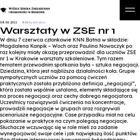
08.06.2011
#Aktualności
Warsztaty w ZSE nr 1
O nas
W dniu 7 czerwca członkowie KNN Batna w składzie:
Studia
Magdalena Kanpik – Woch oraz Paulina Nowaczyk po
raz kolejny miały okazję przeprowadzić dla uczniów ZSE
Studia podyplomowe i kursy
nr 1 w Krakowie warsztaty szkoleniowe. Tym razem
tematem przewodnim spotkania była – sztuka negocjacji.
Kandydat
Dziedzina, która jest najbliższa działalności koła. Grupie
sympatycznych uczniów za pomocą ćwiczeń
Student
praktycznych została przybliżona definicja „negocjacji”,
która została wspólnie ustalona, elementy składające się
Biznes
na proces negocjacji oraz cechy dobrego negocjatora.
Uczestnicy rozwiązywali ćwiczenia na koncentracje,
Zapisz się na studia
prowadzili negocjacje w grupach oraz rozgrywali
scenariusze negocjacyjne. Case przypadku miał na celu
pokazanie w praktyce na czym polegają negocjacje.
Słuchacze wczuwając się w role mieli za zadanie
wynegocjować swoje cele i jak największą ilość punktów.
Rezultatem interesującej konwersacji był podpisany