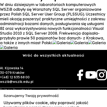
W dniu dzisiejszym w laboratoriach komputerowych
WSZiB odbyły się Warsztaty SQL Server organizowane
przez Polish SQL Server User Group (PLSSUG). Uczestnicy
mieli okazję poszerzyć praktyczne umiejętności z zakresu
administracji bazami danych, posługiwania się usługami
BI oraz wykorzystywania nowych funkcjonalności Visual
Studio 2010 z SQL Server 2008. Frekwencja dopisała-
przybyło prawie 50 pasjonatów baz danych- z Krakowa,
a także z innych miast Polski.
Wróć do wszystkich aktualności
Al. Kijowska 14
30-079 Kraków
+(48) 12 635 68 00
wszib@wszib.edu.pl
Polityka Prywatności
O nas
RODO
Rekrutacja
Szanujemy Twoją prywatność
BIP
Studia
Używamy plików cookie, aby poprawić jakość
Identyfikacja wizualna
Kontakt