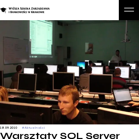
O nas
Studia
Studia podyplomowe i kursy
Kandydat
Student
Biznes
Zapisz się na studia
18.09.2010
#Aktualności
Warsztaty SQL Server