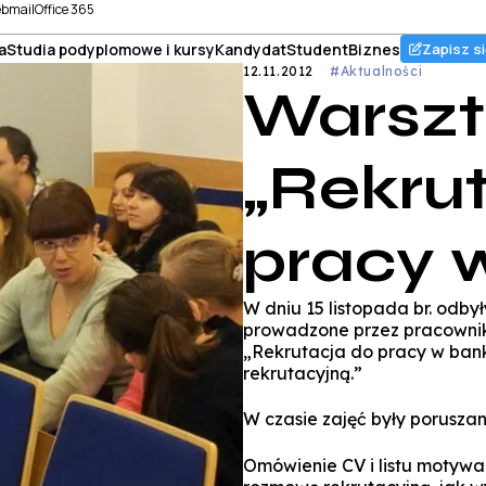
bmail
Office 365
a
Studia podyplomowe i kursy
Kandydat
Student
Biznes
Zapisz si
12.11.2012
#Aktualności
Warszta
„Rekru
pracy 
W dniu 15 listopada br. odby
prowadzone przez pracownikó
„Rekrutacja do pracy w ban
rekrutacyjną.”
W czasie zajęć były porusza
Omówienie CV i listu motywa