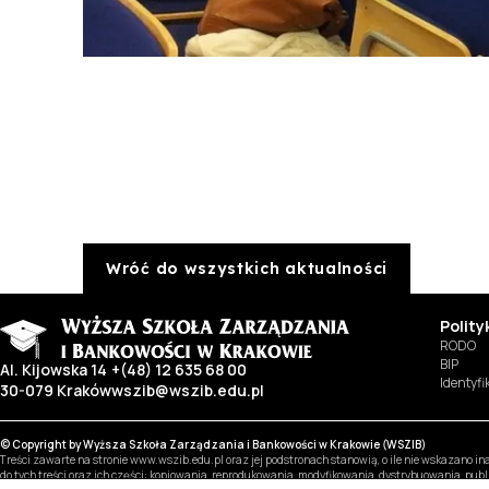
Wróć do wszystkich aktualności
Polit
RODO
BIP
Al. Kijowska 14
+(48) 12 635 68 00
Identyf
30-079 Kraków
wszib@wszib.edu.pl
© Copyright by Wyższa Szkoła Zarządzania i Bankowości w Krakowie (WSZIB)
Treści zawarte na stronie www.wszib.edu.pl oraz jej podstronach stanowią, o ile nie wskazano 
do tych treści oraz ich części: kopiowania, reprodukowania, modyfikowania, dystrybuowania, pub