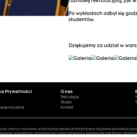
rozmowę rekrutacyjną, jak w
Po wykładach odbył się godz
studentów.
Dziękujemy za udział w wars
yka Prywatności
O nas
Rekrutacja
W
Studia
T
ikacja wizualna
Kontakt
inaczej, utwory w rozumieniu właściwych przepisów, do których prawa majątkowe autorskie przys
likowania, wyświetlania, utrwalania oraz wykorzystywania w jakiejkolwiek innej formie. Ogranic