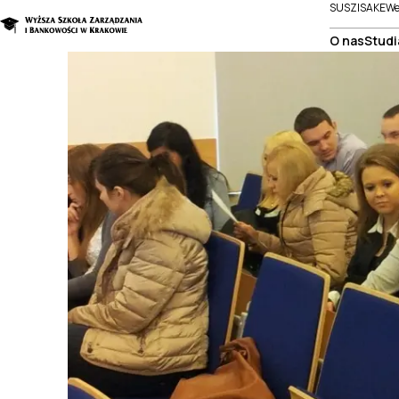
SUSZI
SAKE
We
O nas
Studi